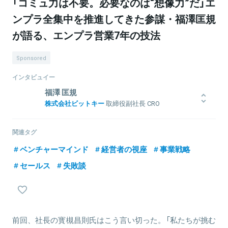
「コミュ力は不要。必要なのは“想像力”だ」エ
ンプラ全集中を推進してきた参謀・福澤匡規
が語る、エンプラ営業7年の技法
Sponsored
インタビュイー
福澤 匡規
株式会社ビットキー
取締役副社長 CRO
2008年に新卒でワークスアプリケーションズに入社。社長賞や最高
受注額の4度更新など営業プレイヤーとして活躍し、500人のセール
関連タグ
ス組織を束ねる責任者も歴任。2018年にビットキーを共同創業し、
ベンチャーマインド
経営者の視座
事業戦略
代表取締役COOに就任。2024年より取締役副社長CRO。
セールス
失敗談
関連情報をみる
前回、社長の寳槻昌則氏はこう言い切った。「私たちが挑む