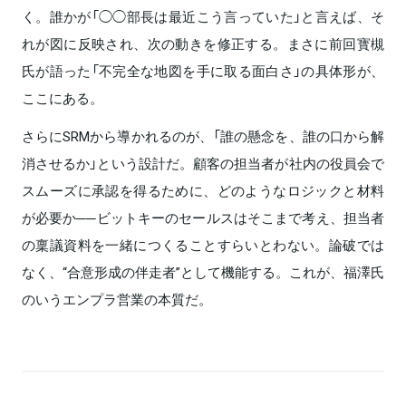
く。誰かが「◯◯部長は最近こう言っていた」と言えば、そ
れが図に反映され、次の動きを修正する。まさに前回寳槻
氏が語った「不完全な地図を手に取る面白さ」の具体形が、
ここにある。
さらにSRMから導かれるのが、「誰の懸念を、誰の口から解
消させるか」という設計だ。顧客の担当者が社内の役員会で
スムーズに承認を得るために、どのようなロジックと材料
が必要か──ビットキーのセールスはそこまで考え、担当者
の稟議資料を一緒につくることすらいとわない。論破では
なく、“合意形成の伴走者”として機能する。これが、福澤氏
のいうエンプラ営業の本質だ。