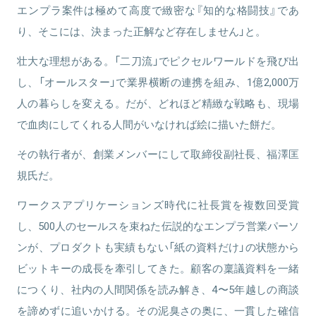
エンプラ案件は極めて高度で緻密な『知的な格闘技』であ
り、そこには、決まった正解など存在しません」と。
壮大な理想がある。「二刀流」でピクセルワールドを飛び出
し、「オールスター」で業界横断の連携を組み、1億2,000万
人の暮らしを変える。だが、どれほど精緻な戦略も、現場
で血肉にしてくれる人間がいなければ絵に描いた餅だ。
その執行者が、創業メンバーにして取締役副社長、福澤匡
規氏だ。
ワークスアプリケーションズ時代に社長賞を複数回受賞
し、500人のセールスを束ねた伝説的なエンプラ営業パーソ
ンが、プロダクトも実績もない「紙の資料だけ」の状態から
ビットキーの成長を牽引してきた。顧客の稟議資料を一緒
につくり、社内の人間関係を読み解き、4〜5年越しの商談
を諦めずに追いかける。その泥臭さの奥に、一貫した確信