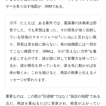
サーを炙り出す地図が、SRMである。
福澤
たとえば、ある案件では、稟議書の決裁者は部
長でした。でも実態は違った。その部長が強く信頼し
ている現場のマネージャーが「いいね」と言わない限
り、部長は首を縦に振らない。表の組織図には一切出
てこない構図です。SRMは、その“見えない力学”を書
き起こすものです。誰が誰に対して影響力を持ってい
るか、誰が懸念を持っているか、誰を先に動かせば全
体が動くか。これを描けると、商談の順番と伝えるメ
ッセージが変わります。
重要なのは、この図が“完成物”ではなく“仮説の地図”である
点だ。商談を重ねるたびに更新され、精度が上がってい