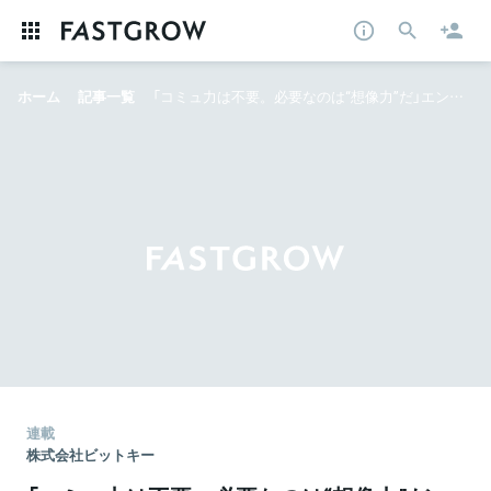
ホーム
記事一覧
「コミュ力は不要。必要なのは“想像力”だ」エンプラ全集中を推進してきた参謀・福澤匡規が語る、エンプラ営業7年の技法
連載
株式会社ビットキー