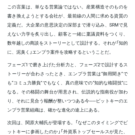
この言葉は、単なる営業論ではない。産業構造そのものを
書き換えようとする会社が、最前線の人間に求める資質の
定義だ。大企業の意思決定の深部まで潜り込み、SRMで見
えない力学を炙り出し、顧客と一緒に稟議資料をつくり、
数年越しの商談をストーリーとして設計する。それが「知的
に、泥臭く」エンプラ案件を攻略するということだ。
フェーズ1で磨き上げた分析力と、フェーズ2で設計するス
トーリーが合わさったとき、エンプラ営業は“御用聞き”で
も“コミュ力勝負”でもなく、真の意味での“知的な格闘技”に
なる。その格闘の舞台が用意され、伝説的な指南役が加わ
り、それに見合う報酬が整いつつある今──ビットキーのエ
ンプラ営業組織は、確かな進化の途上にある。
次回は、関原大輔氏が登場する。「なぜこのタイミングでビ
ットキーに参画したのか」「外資系トップセールスが見た、