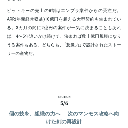
ビットキーの売上の8割はエンプラ案件からの受注だ。
ARR(年間経常収益)10億円を超える大型契約も生まれてい
る。3カ月の間に2億円の案件が一気に決まることもあれ
ば、4〜5年追いかけ続けて、決まれば数十億円規模になり
うる案件もある。どちらも、「想像力」で設計されたストー
リーの産物だ。
SECTION
5
/
6
個の技を、組織の力へ──次のマンモス攻略へ向
けた剣の再設計