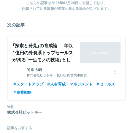
こちらの記事は2026年02月26日に公開しており、
記載されている情報が現在と異なる場合がございます。
次の記事
「探索と発見」の育成論──年収
1億円の外資系トップセールス
が拘る「一生モノの技術」とし
ての営業力
関原 大輔
株式会社ビットキー 執行役員 営業本部長
新卒でワークスアプリケーションズに入社後、セールスフォース・
スタートアップ
人材育成・マネジメント
セールス
ジャパンにて6年連続目標達成・達成率日本No.1を記録。現在はビ
事業戦略
ットキー執行役員として、エンプラ営業人材の育成を統括する。
連載
株式会社ビットキー
関連情報をみる
記事を共有する