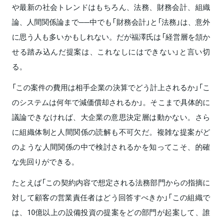
や最新の社会トレンドはもちろん、法務、財務会計、組織
論、人間関係論まで──中でも「財務会計」と「法務」は、意外
に思う人も多いかもしれない。だが福澤氏は「経営層を頷か
せる踏み込んだ提案は、これなしにはできない」と言い切
る。
「この案件の費用は相手企業の決算でどう計上されるか」「こ
のシステムは何年で減価償却されるか」。そこまで具体的に
議論できなければ、大企業の意思決定層は動かない。さら
に組織体制と人間関係の読解も不可欠だ。複雑な提案がど
のような人間関係の中で検討されるかを知ってこそ、的確
な先回りができる。
たとえば「この契約内容で想定される法務部門からの指摘に
対して顧客の営業責任者はどう回答すべきか」「この組織で
は、10億以上の設備投資の提案をどの部門が起案して、誰