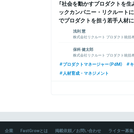
「社会を動かすプロダクトを生
ックカンパニー・リクルートに
でプロダクトを担う若手人材に
浅利 慧
株式会社リクルート プロダクト統括
ザイン室 飲食プロダクトデザイン
保科 健太郎
2016年、株式会社リクルートに新卒入社。
株式会社リクルート プロダクト統括本
り、オウンドメディアの開発ディレクション
ザイン室 分譲マンションプロダクト
からは飲食事業に異動し、クライアント
プロダクトマネージャー（PdM）
キ
新商品開発などを行う。2020年よりAir
2016年、株式会社リクルートに新卒入社
人材育成・マネジメント
は新規プロダクトの責任者としてプロジ
り、UXデザインを担当。2017年に新規
飲食領域グロースハックのマネジメントを
ダクト開発担当として新規プロダクトの
2019年に『SUUMO』へ異動し、現職。現在
ション領域でグロースハックを担い、中
う。
関連情報をみる
関連情報をみる
企業
FastGrowとは
掲載依頼／お問い合わせ
ライター募集