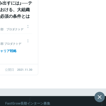
み出すには」──テ
おける、大組織
必須の条件とは
本部 プロダクトデ
グループ
『SUUMO』に配属とな
部 プロダクトデ
を担当。2017年10月
デザイングループ
向けサービスを担当し、
ャリア戦略
事業ユニットに異動。現在
。『リクナビ』に配属とな
ェクトをリードしつつ、
事業開発室に異動し、プロ
担当。
企画から開発まで担う。
は『SUUMO』の新築マン
公開日
2021.11.30
長期の戦略策定などを行
FastGrow長期インターン募集