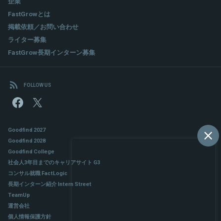
企業
FastGrowとは
掲載依頼／お問い合わせ
ライター募集
FastGrow長期インターン募集
FOLLOW US
Goodfind 2027
Goodfind 2028
Goodfind College
社会人3年目までのキャリアサイト G3
コンサル就職 FactLogic
長期インターン紹介 Intern Street
TeamUp
運営会社
個人情報保護方針