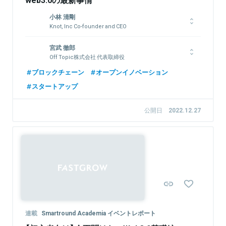
小林 清剛
Knot, Inc Co-founder and CEO
2009年にスマートフォン広告事業の株式会社ノボットを創業。
宮武 徹郎
同社を国内2位の規模まで成長させた後、2011年にKDDIグルー
Off Topic株式会社 代表取締役
プに売却。2013年から米国サンフランシスコに移住。2021年10
月にKnot, Inc.を設立して、現在はWeb3領域に取り組んでい
バブソン大学卒。事業会社の投資部門で主に北米スタートアップ
ブロックチェーン
オープンイノベーション
る。また、TokyoFoundersFundを共同創業し、米国を中心に
投資に従事。Off Topic株式会社を2021年に立ち上げ、コンテン
スタートアップ
30社前後に投資をしている。
ツ制作などを担当。
公開日
2022.12.27
関連情報をみる
関連情報をみる
連載
Smartround Academia イベントレポート