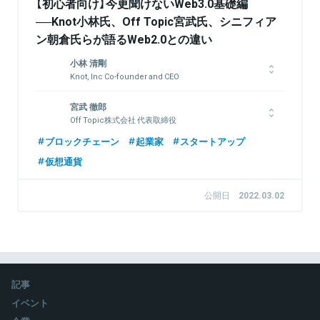
【初心者向け】今更聞けないWeb3.0基礎編
──Knot小林氏、Off Topic宮武氏、シニフィア
ン朝倉氏らが語るWeb2.0との違い
小林 清剛
Knot, Inc Co-founder and CEO
2009年にスマートフォン広告事業の株式会社ノボットを創業。
宮武 徹郎
同社を国内2位の規模まで成長させた後、2011年にKDDIグルー
Off Topic株式会社 代表取締役
プに売却。2013年から米国サンフランシスコに移住。2021年10
月にKnot, Inc.を設立して、現在はWeb3領域に取り組んでい
バブソン大学卒。事業会社の投資部門で主に北米スタートアップ
ブロックチェーン
起業家
スタートアップ
る。また、TokyoFoundersFundを共同創業し、米国を中心に
投資に従事。Off Topic株式会社を2021年に立ち上げ、コンテン
仮想通貨
30社前後に投資をしている。
ツ制作などを担当。
公開日
2022.03.02
関連情報をみる
関連情報をみる
記事
イベント