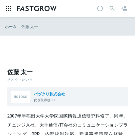
ホーム
佐藤 太一
佐藤 太一
さとう・たいち
バヅクリ株式会社
代表取締役CEO
2007年早稲田大学大学院国際情報通信研究科修了。同年、
チェンジ入社。大手通信/IT会社のコミュニケーションプラ
ンニング、BPR、内部統制対応、新規事業策定を経験。