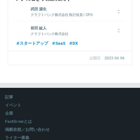
武田 源生
クラフトバンク株式会社 執行役員 / CPO
高専プロコン優勝を経てDeNAに新卒入社。DeNAではグローバ
前田 紘人
ル向けの基盤システムの開発を担当。スタートアップCTOを経
クラフトバンク株式会社
て、2020年にユニオンテックに参画し、クラフトバンク株式会
社を共同創業
京都大学大学院を卒業後、新卒で大成建設株式会社に入社。トン
スタートアップ
SaaS
DX
ネル工事の施工管理などを経験したのち、よりシンプルなアプロ
ーチでの社会貢献や大きな裁量を求め、2022年にクラフトバン
公開日
2023.04.06
クに入社。現在はカスタマーサクセスとして、工事会社向け
関連情報をみる
SaaSの導入／活用支援を担当。
関連情報をみる
記事
イベント
企業
FastGrowとは
掲載依頼／お問い合わせ
ライター募集