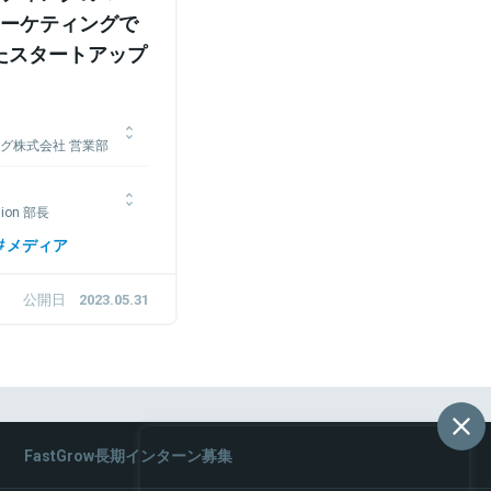
ーケティングで
たスタートアップ
グ株式会社 営業部
化粧品ブランドをより多
ision 部長
ら、花王グループカスタ
。ドラッグストアの店舗
グ会社のシグマクシスに
メディア
ットの本部担当を経てド
営業経験を積みアクセン
ョン担当に至る。
る。新規事業、戦略、
公開日
2023.05.31
ateeに入社。自分の人
ントの向上」とNateeの
社。
FastGrow長期インターン募集