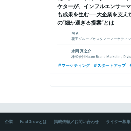
ケターが、インフルエンサーマ
も成果を生む──大企業を支え
の”細か過ぎる提案”とは
M A
花王グループカスタマーマーケティン
門
永岡 真之介
明治大学農学部生命科学科卒業。「良質な
株式会社Natee Brand Marketing Div
くの人に知ってもらいたい」という想いか
マーマーケティング株式会社に新卒入社
早稲田大学商学部卒業。コンサルティン
マーケティング
スタートアップ
営業から始まり、首都圏スーパーマーケ
新卒入社。その後、ビズリーチにて法人
ン・キホーテの本部担当、SNSプロモーシ
チュアに行きコンサルティング業界に戻
PMOのコンサルティングを経験。2022年N
生のmissionである「ワークエンゲージメ
「人類をタレントに！」に近いものを感じ入
関連情報をみる
関連情報をみる
企業
FastGrowとは
掲載依頼／お問い合わせ
ライター募集