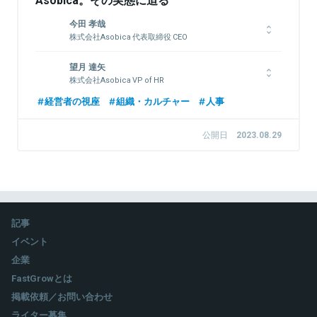
今田 孝哉
株式会社Asobica 代表取締役 CEO
2015年ファインドスターグループに入社。年間トップセールス
望月 達矢
及び、社内の歴代記録を更新し(当時)最年少昇格を達成。CS領
株式会社Asobica VP of HR
域におけるSaaSの立ち上げに従事し、多くの会社のカスタマー
サクセス部門を支援。その後株式会社Asobicaを創業し、ロイヤ
大学卒業後、新卒でアフラック生命保険株式会社に入社。その
経営者の視座
組織・カルチャー
人事
ル顧客プラットフォーム「coorum」をリリース。2019年4月には
後、株式会社ビズリーチ（現：ビジョナル株式会社）等を経て
30歳未満のアジア30人「Forbes Under30 2019」に選出。
2017年12月に株式会社メルカリへ入社。メルカリグループの幅
公開日
2023.08.29
広い人事機能（人事制度企画・HRBP・組織開発・人事労務）およ
び子会社人事の責任者を歴任。merci boxやYOUR CHOICEとい
ったメルカリを象徴する人事制度の企画から子会社の組織立ち上
関連情報をみる
げ等に従事し、メルカリグループの2000名規模までの組織拡大
を牽引。2023年4月に株式会社Asobicaに入社し、人事・広報領
域の統括を担当している。
記事
イベント
関連情報をみる
企業
FastGrowとは
掲載依頼／お問い合わせ
ライター募集