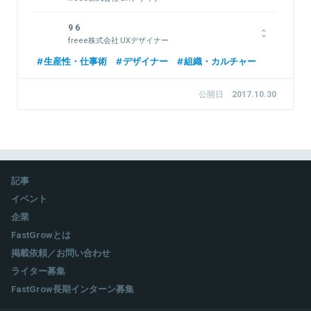
アクセシブルなインタラクションデザインの実践を標榜し、
9 6
Webサービスやスマートフォンアプリの設計業務に従事。ウェ
freee株式会社 UXデザイナー
ブアクセシビリティ基盤委員会（WAIC）理解と普及作業部会委員
としても活動。HCD-Net認定 人間中心設計専門家。
2015年よりfreee株式会社に参画。UXデザイナーとして、サー
生産性・仕事術
デザイナー
組織・カルチャー
ビスのUXデザイン、UIデザイン、CI等のデザインなどを行って
いる。
公開日
2017.10.30
関連情報をみる
関連情報をみる
記事
イベント
企業
FastGrowとは
掲載依頼／お問い合わせ
ライター募集
FastGrow長期インターン募集