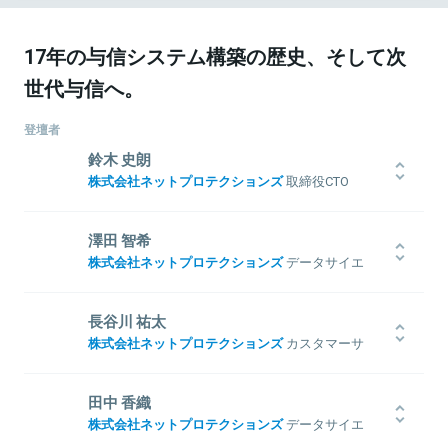
17年の与信システム構築の歴史、そして次
世代与信へ。
登壇者
鈴木 史朗
株式会社ネットプロテクションズ
取締役CTO
1996年、東京工業大学大学院情報理工学研究科修了後、株式会社構
造計画研究所に入社。その後のテクマトリックス株式会社までの経
澤田 智希
歴を通じて、コンピュータ・シミュレーションや金融計算など、数
株式会社ネットプロテクションズ
データサイエ
理技術を活用した研究開発に従事。2002年に株式会社ネットプロテ
ンスグループ
クションズに入社し、NP後払いの立ち上げに参画。その後の新規事
慶應義塾大学理工学部 管理工学科卒業 2016年株式会社ネットプロテ
業や海外進出を支援し、現在はCreditTech分野を中心にデータサイ
長谷川 祐太
クションズに新卒入社。法人営業、マーケティング、営業企画を経
エンス施策を推進している。
株式会社ネットプロテクションズ
カスタマーサ
た上で、インターン活用・新卒研修を推進。全社員の生産性向上の
ービスグループ
ために、教育だけでなく社内のナレッジマネジメント体制を一人で
刷新。現在はデータサイエンスグループにて全社のデータ活用戦略
早稲田大学大学院修士課程修了後、新卒でネットプロテクションズ
田中 香織
の検討・推進を担う。
へ入社。入社後は、カスタマーサービスグループに配属しNP後払い
株式会社ネットプロテクションズ
データサイエ
関連情報をみる
の企画及び運用に関わる。
ンスグループ