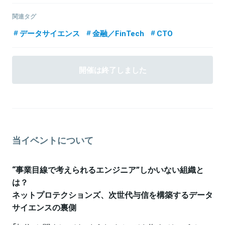
また、社内のワーキンググループ制度を利用し、新卒研修・社内風
土醸成・全社年度予算、中期経営計画策定にも参画。
東京大学大学院博士課程で生命情報科学を専攻。肥満や糖尿病で生
関連タグ
現在は、ネットプロテクションズの決済を世の中のスタンダードに
じている代謝異常をデータ分析から捉える研究に従事。ネットプロ
関連情報をみる
するためのあらゆる活動に尽力中
テクションズのフラットな社風と、独自の信用情報のデータ分析に
データサイエンス
金融／FinTech
CTO
惹かれ、入社を決意。現在は、立ち上げたばかりのデータサイエン
スグループで、内定者インターンとしてデータ分析に閉じず様々な
仕事に携わる。
開催は終了しました
関連情報をみる
当イベントについて
“事業目線で考えられるエンジニア”しかいない組織と
は？
ネットプロテクションズ、次世代与信を構築するデータ
サイエンスの裏側