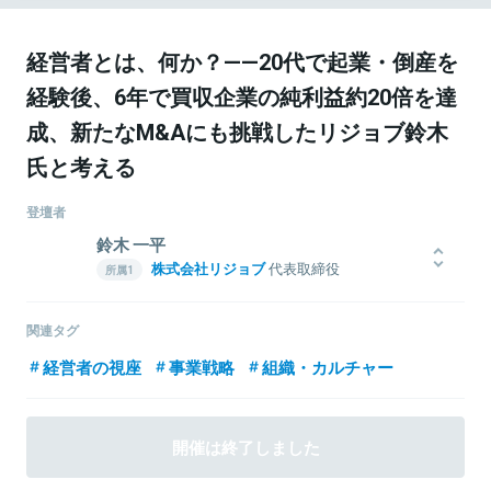
経営者とは、何か？——20代で起業・倒産を
経験後、6年で買収企業の純利益約20倍を達
成、新たなM&Aにも挑戦したリジョブ鈴木
氏と考える
登壇者
鈴木 一平
株式会社リジョブ
代表取締役
株式会社じげん 執行役員
東大起業サークルTNK所属。20歳で起業。ファッション通販ベンチ
関連タグ
ャー、Webマーケティングベンチャーの創業メンバーを経験。ファ
経営者の視座
事業戦略
組織・カルチャー
ッション通販ベンチャーの倒産を経験後、株式会社じげんに入社。
経営企画・事業開発を経て、株式会社リジョブ代表取締役／株式会
社じげん執行役員に就任。事業拡大のみに留まらず、事業を通して
社会課題の解決、そして心の豊かさあふれる社会の実現を目指す。
開催は終了しました