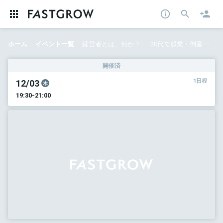
ホーム
イベント一覧
経営者とは、何か？——20代で起業・倒産を経験後、6年で買収企業の純利益約20倍を達成、新たなM&Aにも挑戦したリジョブ鈴木氏と考える
開催済
12/03
1日程
木
19:30-21:00