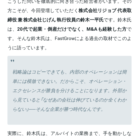
こうした問いを徹底的に向き合った経営者がいます。その
方こそが、今回登壇していただく
株式会社リジョブ 代表取
締役 兼 株式会社じげん 執行役員の鈴木一平氏
です。鈴木氏
は、
20代で起業・倒産だけでなく、M&Aも経験した方
で
す。そんな鈴木氏は、FastGrowによる過去の取材でこのよ
うに語っています。
戦略論はコピーできても、内部のオペレーションは簡
単には模倣できない。だからこそ、オペレーション・
エクセレンスが勝負を分けることになります。外部か
ら見ていると「なぜあの会社は伸びているのか全くわか
らない」──そんな企業が勝つ時代なんです。
実際に、鈴木氏は、アルバイトの業務まで、手を動かしな