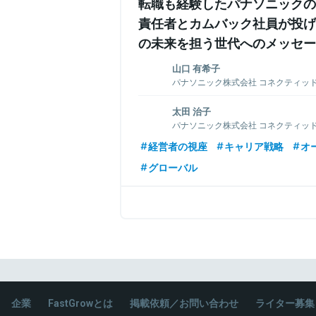
転職も経験したパナソニックの
責任者とカムバック社員が投げ
の未来を担う世代へのメッセー
山口 有希子
パナソニック株式会社 コネクティッ
社 常務 エンタープライズマーケティ
太田 治子
新卒でリクルートコスモスに入社し、シ
パナソニック株式会社 コネクティッ
イ・ビー・エムと、国内外の企業で要職を歴
社 エンタープライズマーケティング
ィング業界を牽引。2017年12月より現職。
経営者の視座
キャリア戦略
オ
学生時代にAIESECで海外インターン事
グローバル
卒でパナソニックに入社。2015年に一度
した後、2019年2月にパナソニックに出
関連情報をみる
ドソリューションズ社にてコンテンツマー
関連情報をみる
企業
FastGrowとは
掲載依頼／お問い合わせ
ライター募集