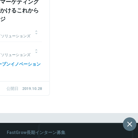
マーケティング
かけるこれから
ジ
ドソリューションズ
ング本部 本部長
スコやヤフー、日本ア
ドソリューションズ
任し、BtoBマーケテ
本部
ープンイノベーション
業に従事。留学を経て、新
、外資系メーカーへ転職
戻り入社し、コネクティッ
ケティングを担当。
公開日
2019.10.28
FastGrow長期インターン募集