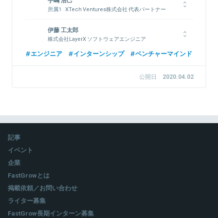
手嶋 浩己
XTech Ventures株式会社 代表パートナー
株式会社LayerX 取締役
1976年生まれ。1999年一橋大学商学部卒業後、博報堂に入社
伊藤 工太郎
し、戦略プランナーとして6年間勤務。2006年インタースパイア
株式会社LayerX ソフトウェアエンジニア
（現ユナイテッド）入社、取締役に就任。その後、2度の経営統合
慶應義塾大学経済学部卒。SHOWROOM株式会社を始めとする
エンジニア
インターンシップ
ベンチャーマインド
を行い、2012年ユナイテッド取締役に就任、新規事業立ち上げ
エンジニアインターンを経験。Microsoft Imagine Cup、総務省
や創業期メルカリへの投資実行等を担当。2018年同社退任した
起業家甲子園などのビジネスコンテストを通じた自身での起業を
後、Gunosy社外取締役を経て、LayerX取締役に就任（現任）。平
公開日
2020.04.02
経て、ブロックチェーンに出会う。
行してXTech Venturesを創業し、代表パートナーに就任（現
任）。
関連情報をみる
関連情報をみる
記事
イベント
企業
FastGrowとは
掲載依頼／お問い合わせ
ライター募集
FastGrow長期インターン募集