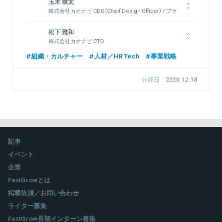
玉木 穣太
株式会社カオナビ CDO（Cheif Design Officer） / ブラ
ンドデザイン本部長
デザイナー・アートディレクターとして10年余のキャリアを積
松下 雅和
んだ後、独立し複数のベンチャーへの参画、株式会社XCOG設立
株式会社カオナビ CTO
を経て、2020年7月にカオナビへとジョイン。CDO（デザイン最
複数のSIer企業、サイバーエージェントを経て、スマートフォ
組織・カルチャー
人材／HR Tech
事業戦略
高責任者）に就任し、ブランドデザイン部部長を兼任。
ン向けアプリを提供するトランスリミットでCTOを務める。そ
の後、2020年2月にカオナビへとジョイン。同年9月にCTOに就
公開日
2020.12.18
任。
関連情報をみる
関連情報をみる
記事
イベント
企業
FastGrowとは
掲載依頼／お問い合わせ
ライター募集
FastGrow長期インターン募集