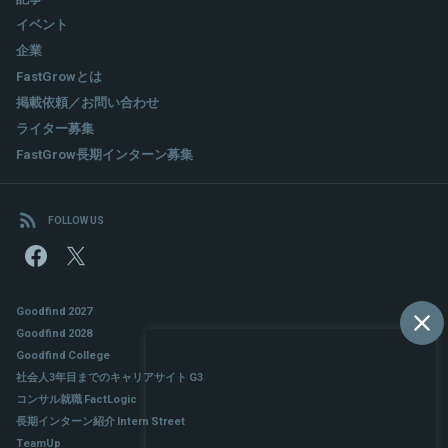
る。​
イベント
個人的にNPO活動にも携わっており、業務でも企業や行政、市
民などマルチステークホルダー型のプロジェクトも参画。
企業
最近ではSDGsの17の目標の１つである「持続可能な生産と消費」
FastGrowとは
をテーマにした「未来を変える買い物企画」を推進。​
掲載依頼／お問い合わせ
ライター募集
FastGrow長期インターン募集
FOLLOW US
Goodfind 2027
Goodfind 2028
Goodfind College
社会人3年目までのキャリアサイト G3
コンサル就職 FactLogic
長期インターン紹介 Intern Street
TeamUp