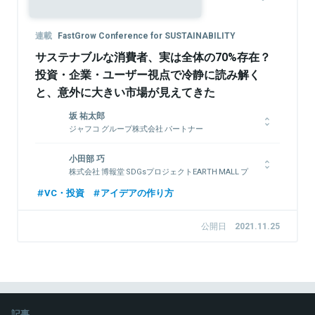
連載
FastGrow Conference for SUSTAINABILITY
サステナブルな消費者、実は全体の70%存在？
投資・企業・ユーザー視点で冷静に読み解く
と、意外に大きい市場が見えてきた
坂 祐太郎
ジャフコ グループ株式会社 パートナー
2012年、新卒で株式会社ジャフコ入社。主な投資先はマネーフ
小田部 巧
ォワード、Chatwork、WACUL、GIFMAGAZINE、スマイルー
株式会社 博報堂 SDGsプロジェクトEARTH MALL プ
プス、papelook等。ForbesJapan社主催『日本で最も影響力の
ロデューサー 第3プラニング局 イノベーションプラ
あるベンチャー投資家ランキング』2017年第2位。
VC・投資
アイデアの作り方
ニングディレクター
1980年生まれ。慶應義塾大学大学院政策・メディア研究科
公開日
2021.11.25
卒。 2004年博報堂入社。マーケティング局、クロスメディアビ
関連情報をみる
ジネスセンター、エンゲージメントプロデュース部、ソーシャル
メディアマーケティング部、2013年より HAKUHODO THE DAY
を経て、現職。​国内クライアントを中心に、マーケティング戦略
からエグゼキューションまでのトータルなコミュニケーションデ
ザインを行う。電気自動車、ケータイキャリア、シャンプー、通
信教育、アパレル、食品・飲料、精密機械など幅広い経験があ
記事