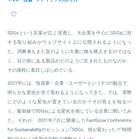
車、ケータイキャリア、シャンプー、通信教育、アパレル、食品・
の二次電池材料ビジネスなども経験。社内横断組織である自動車総
飲料、精密機械など幅広い経験がある。​
合戦略室では、さまざまな部門の担当とともに自動車業界全体を俯
個人的にNPO活動にも携わっており、業務でも企業や行政、市民な
瞰しながら新規戦略の企画、事業化を推進。2010年以来一貫してEV
どマルチステークホルダー型のプロジェクトも参画。
関連事業に従事し、 同事業を通じたよりよい街づくりを探る。2020
最近ではSDGsの17の目標の１つである「持続可能な生産と消費」をテ
年4月より現職。
SDGsという言葉が広く浸透し、大企業を中心にSDGsに対
ーマにした「未来を変える買い物企画」を推進。​
する取り組みがウェブサイト上に公開されるようになっ
た。消費者もまた昔のように大量に物を購入するのではな
関連情報をみる
く、目の前にある製品がどのように生まれたものなのか、
その過程に着目しはじめている。
2021年には、投資家・企業・ユーザーという3つの観点で、
明らかな変化が見て取れるようになってきた。では、実際
にどのような変化が置きているのか？その答えを知るべ
く、最前線でSDGsによる変化を感じている企業に聞いてみ
た。それが、2021年7月に開催したFastGrow Conference
for Sustainabilityのセッション「SDGs、何が変わった？“時間
軸”ではなく“意思決定軸”で理解せよ！」だ。