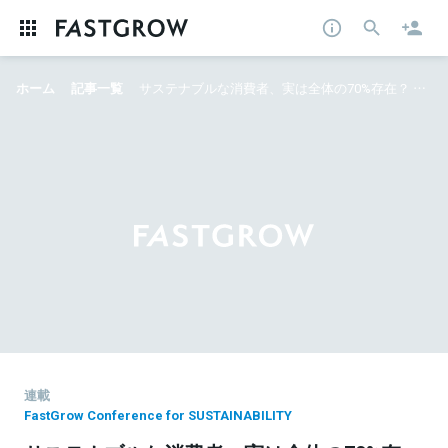
ホーム
記事一覧
サステナブルな消費者、実は全体の70%存在？ 投資・企業・ユーザー視点で冷静に読み解くと、意外に大きい市場が見えてきた
連載
FastGrow Conference for SUSTAINABILITY