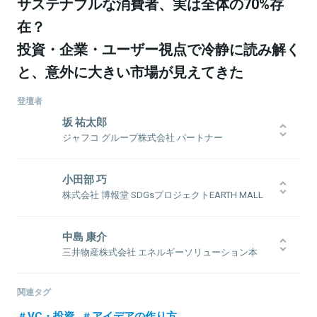
サステナブルな消費者、実は全体の70%存
在？
投資・企業・ユーザー視点で冷静に読み解く
と、意外に大きい市場が見えてきた
登壇者
坂 祐太郎
ジャフコ グループ株式会社 パートナー
2012年、新卒で株式会社ジャフコ入社。主な投資先はマネーフォワ
ード、Chatwork、WACUL、GIFMAGAZINE、スマイループス、
小田部 巧
papelook等。ForbesJapan社主催『日本で最も影響力のあるベンチ
株式会社 博報堂 SDGsプロジェクトEARTH MALL
ャー投資家ランキング』2017年第2位。
プロデューサー 第3プラニング局 イノベーショ
ンプラニングディレクター
中島 康介
1980年生まれ。慶應義塾大学大学院政策・メディア研究科卒。 2004
三井物産株式会社 エネルギーソリューション本
年博報堂入社。マーケティング局、クロスメディアビジネスセンタ
部 バッテリーソリューション室長
関連情報をみる
ー、エンゲージメントプロデュース部、ソーシャルメディアマーケ
ティング部、2013年より HAKUHODO THE DAY を経て、現職。​国内
1975年生まれ。早稲田大学理工学部土木工学科卒業。1997年に三井
関連タグ
クライアントを中心に、マーケティング戦略からエグゼキューショ
物産に入社以来、金属部門でベースメタル・鉄鉱石などの資源に関
ンまでのトータルなコミュニケーションデザインを行う。電気自動
わるほか、インドの鉄鉱石会社への出向、 リチウム・コバルトなど
VC・投資
アイデアの作り方