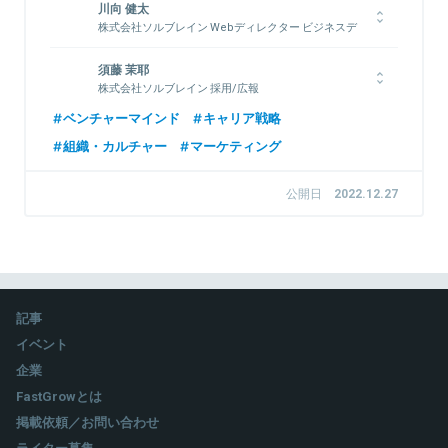
川向 健太
株式会社ソルブレイン Webディレクター ビジネスデ
ィベロップメントDiv. 部門長
グロースマーケティング事業において、戦略立案から実行までを
須藤 茉耶
手掛けるビジネスディベロップメントDiv.の部門長を務める。ま
株式会社ソルブレイン 採用/広報
た、社内の広告運用の第一人者として、GoogleからはPremier
ソルブレイン新卒一期生。Webデザイナーとして入社後、Web
ベンチャーマインド
キャリア戦略
Google Partner、ヤフー株式会社からは特別認定パートナー（広
ディレクターに転向し、グロースマーケティングに従事。現在は
告運用パートナー）の認定に大きく貢献。
組織・カルチャー
マーケティング
採用及び一人目広報に加え、新規事業立ち上げや新卒教育/マネ
ジメントにも携わる。
公開日
2022.12.27
関連情報をみる
関連情報をみる
記事
イベント
企業
FastGrowとは
掲載依頼／お問い合わせ
ライター募集