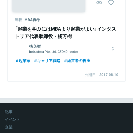
連載
MBA再考
「起業を学ぶにはMBAより起業がよい」インダス
トリア代表取締役・橘芳樹
橘 芳樹
Industrea Pte. Ltd. CEO/Director
大学卒業後、J.P.モルガン証券にて機関投資家向けデリバティブ
起業家
キャリア戦略
経営者の視座
商品開発業務に従事した後、米国MBA留学を経て、国内最大級
のプライベート・エクイティ・ファンドであるユニゾン・キャピ
公開日
2017.08.10
タルに参画。投資案件発掘・実行、投資先の成長戦略立案・実行
業務に従事。スシロー（国内回転寿司最大手）、エノテカ（国内ワ
イン販売最大手）等を担当、社外役員。両社の株式価値向上の大
幅な向上に寄与。2013年に独立しインダストリア株式会社を設
立、M&A/PMI支援、新規事業開発支援、自己投資業務に従事。
2019年4月にJIX CAPITALを設立、同社代表取締役に就任。
記事
イベント
関連情報をみる
企業