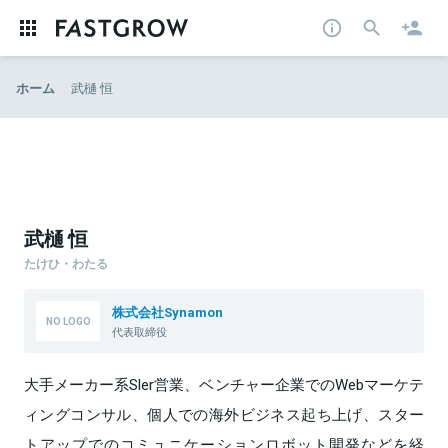
ホーム
武樋 恒
武樋 恒
たけひ・わたる
株式会社Synamon
代表取締役
大手メーカー系Sler営業、ベンチャー企業でのWebマーケテ
ィングコンサル、個人での海外ビジネス起ち上げ、スター
トアップでのコミュニケーションロボット開発などを経