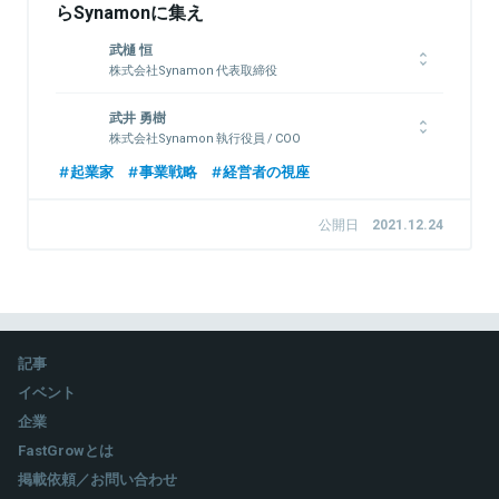
らSynamonに集え
武樋 恒
株式会社Synamon 代表取締役
大手メーカー系Sler営業、ベンチャー企業でのWebマーケティ
武井 勇樹
ングコンサル、個人での海外ビジネス起ち上げ、スタートアップ
株式会社Synamon 執行役員 / COO
でのコミュニケーションロボット開発などを経験。2016年に株
式会社Synamonを設立し、代表就任。
新卒でITベンチャーのSpeeeに入社しWebマーケティングのコ
起業家
事業戦略
経営者の視座
ンサルティング等に従事する。その後、渡米してUC Berkeley
ExtensionのThe International Diploma Programs (IDPs) を修
公開日
2021.12.24
了。2018年よりSynamonにBizDevとして参画し、2021年8月
関連情報をみる
にCOO就任。現在は人事や採用を含むコーポレート部門を統括
している。
関連情報をみる
記事
イベント
企業
FastGrowとは
掲載依頼／お問い合わせ