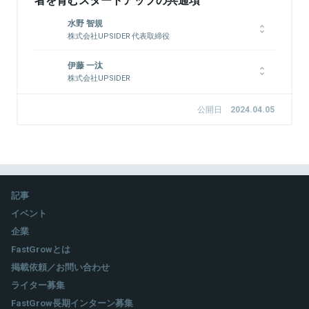
水野 智規
株式会社UPSIDER 代表取締役
ABeam Consultingに新卒で入社。金融機関の業務システムフル
伊藤 一汰
リプレースの案件に従事。その後、初期メンバーとして株式会社
株式会社UPSIDER
ユーザベースに入社し、NewsPicksの立ち上げや、グループ全
体のマーケティング部門を牽引した後、独立。起業当時の課題意
大学1年生よりIoTプラットフォームを開発・提供するスタート
識や原体験をもとに、代表取締役CEOの宮城と2018年に株式会
アップにインターンとして参画。デジタルサイネージ広告配信シ
公開日
2024.04.05
社UPSIDERを共同創業。
ステム、属性解析カメラ、POSデータを活用した、新しい小売
販促についての事業検証、大手企業との実証実験を実施した後、
2023年2月にUPSIDERにジョイン。杉山と共に支払い.com事業
のグロースを担当。
関連情報をみる
記事
関連情報をみる
イベント
企業
FastGrowとは
掲載依頼／お問い合わせ
ライター募集
FastGrow長期インターン募集