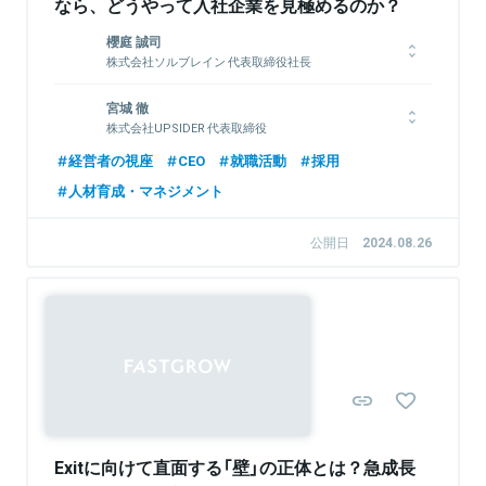
なら、どうやって入社企業を見極めるのか？
櫻庭 誠司
株式会社ソルブレイン 代表取締役社長
2008年に仙台で株式会社ソルブレインを創業。以来、テクノロ
宮城 徹
ジーを活用した課題解決や仕組みづくりに取り組む。エンタープ
株式会社UPSIDER 代表取締役
ライズ領域のAI/DX推進、AI-nativeプロダクト開発を牽引し16
期連続黒字経営を実現。国立大学法人東北大学 特任教授（客
東京大学を卒業後、2014年にマッキンゼー・アンド・カンパニ
経営者の視座
CEO
就職活動
採用
員）。
ーに新卒で入社。東京支社・ロンドン支社にて、銀行オープン
人材育成・マネジメント
API等のデジタル戦略策定、手数料体系や店舗配置の最適化等、
大手金融機関の全社変革プロジェクトに携わる。同領域への課題
意識と知見・経験をもとに、共同代表取締役の水野（株式会社ユ
公開日
2024.08.26
関連情報をみる
ーザベースの元マーケティング責任者）と、2018年に株式会社
UPSIDERを共同創業。
関連情報をみる
Exitに向けて直面する「壁」の正体とは？急成長