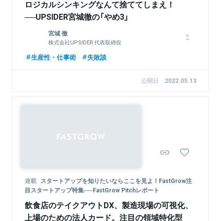
ロジカルシンキングなんて捨ててしまえ！
──UPSIDER宮城徹の「やめ3」
宮城 徹
株式会社UPSIDER 代表取締役
東京大学を卒業後、2014年にマッキンゼー・アンド・カンパニ
生産性・仕事術
失敗談
ーに新卒で入社。東京支社・ロンドン支社にて、銀行オープン
API等のデジタル戦略策定、手数料体系や店舗配置の最適化等、
公開日
2022.05.13
大手金融機関の全社変革プロジェクトに携わる。同領域への課題
意識と知見・経験をもとに、共同代表取締役の水野（株式会社ユ
ーザベースの元マーケティング責任者）と、2018年に株式会社
UPSIDERを共同創業。
関連情報をみる
連載
スタートアップを知りたいならここを見よ！FastGrow注
目スタートアップ特集──FastGrow Pitchレポート
飲食店のテイクアウトDX、製造現場の可視化、
上場のための法人カード。注目の領域特化型