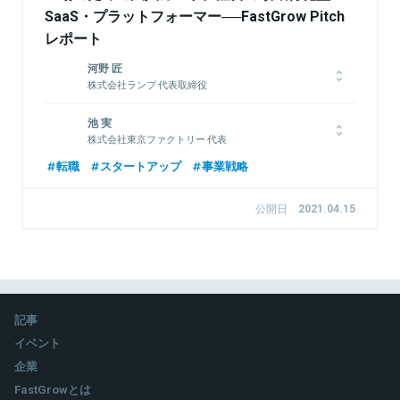
SaaS・プラットフォーマー──FastGrow Pitch
レポート
河野 匠
株式会社ランプ 代表取締役
1992年、滋賀県出身。大学在学中にファッション系の通販サイ
池 実
トを立ち上げたことがきっかけで起業。その後、株式会社ランプ
株式会社東京ファクトリー 代表
を設立し、200社以上のWEBマーケティングやサイト制作を支
援。京都府主催のセミナーや上場企業の社内研修にも講師として
2011年大阪大学工学部卒、2013年大阪大学大学院修了(材料工
転職
スタートアップ
事業戦略
多数登壇。
学) 新卒で川崎重工業に入社後、国内外の工場で産業用ボイラー
の生産技術・製作指導業務に従事。2017年にボストンコンサル
公開日
2021.04.15
ティンググループ(BCG)に入社。BCGでは製造業・エネルギー
企業のターンアラウンド、デジタルトランスフォーメーション、
関連情報をみる
業務改革案件に従事。2020年4月に株式会社東京ファクトリーを
創業
記事
関連情報をみる
イベント
企業
FastGrowとは