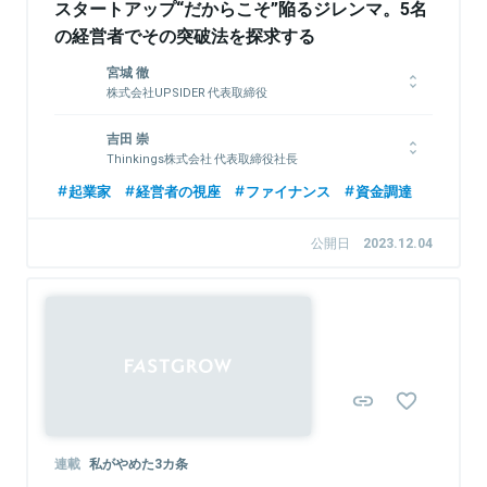
スタートアップ“だからこそ”陥るジレンマ。5名
の経営者でその突破法を探求する
宮城 徹
株式会社UPSIDER 代表取締役
東京大学を卒業後、2014年にマッキンゼー・アンド・カンパニ
吉田 崇
ーに新卒で入社。東京支社・ロンドン支社にて、銀行オープン
Thinkings株式会社 代表取締役社長
API等のデジタル戦略策定、手数料体系や店舗配置の最適化等、
大手金融機関の全社変革プロジェクトに携わる。同領域への課題
早稲田大学卒。在学中にインターン参加していた採用コンサル会
起業家
経営者の視座
ファイナンス
資金調達
意識と知見・経験をもとに、共同代表取締役の水野（株式会社ユ
社へ新卒入社。その後、双日株式会社へ入社し一貫してIT・モバ
ーザベースの元マーケティング責任者）と、2018年に株式会社
イル関連ビジネスに携わる。2013年、イグナイトアイ株式会社
公開日
2023.12.04
UPSIDERを共同創業。
を設立、代表取締役に就任。2020年、経営統合によりThinkings
株式会社を設立、代表取締役社長に就任。2023年、一般社団法
人 日本採用力検定協会の理事に就任。
関連情報をみる
関連情報をみる
連載
私がやめた3カ条