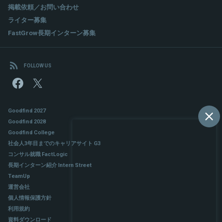
掲載依頼／お問い合わせ
ライター募集
FastGrow長期インターン募集
FOLLOW US
Goodfind 2027
Goodfind 2028
Goodfind College
社会人3年目までのキャリアサイト G3
コンサル就職 FactLogic
長期インターン紹介 Intern Street
TeamUp
運営会社
個人情報保護方針
利用規約
資料ダウンロード