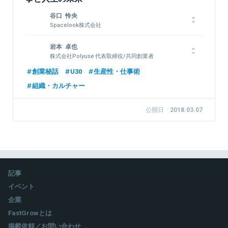
谷口 怜央
Spacelook株式会社
1999年生まれ。名古屋高校休学(現中退)の後、決済系スタート
岩本 卓也
アップ日本美食にて半年間フルコミットインターン、2017年6月
株式会社Polyuse 代表取締役/共同創業者
Spacelook株式会社設立。同社ではPR・ファイナンス・アライ
アンスなどの役割を行い、Spacelook流の組織運営での気付き
1993年生まれ、大阪府出身。信州大学理学部卒、一橋大学大学
創業秘話
U30
生産性・仕事術
を基に事業戦略を作り実行へ移している。
院商学部卒、東京工業大学グローバルリーダー教育院修了。一橋
組織・カルチャー
大学大学院在学中に人材マッチングアプリのスタートアップを共
同経営。その後ベイカレント・コンサルティングにて経営戦略・
事業戦略・業務改善等の各種業務に従事。経営全般とコーポレー
公開日
2018.03.07
関連情報をみる
ト部門全体の統括を担当。
関連情報をみる
記事
イベント
企業
FastGrowとは
掲載依頼／お問い合わせ