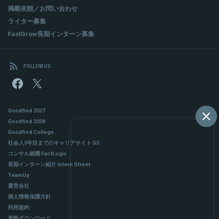
掲載依頼／お問い合わせ
ライター募集
FastGrow長期インターン募集
FOLLOW US
Goodfind 2027
Goodfind 2028
Goodfind College
社会人3年目までのキャリアサイト G3
コンサル就職 FactLogic
長期インターン紹介 Intern Street
TeamUp
運営会社
個人情報保護方針
利用規約
資料ダウンロード