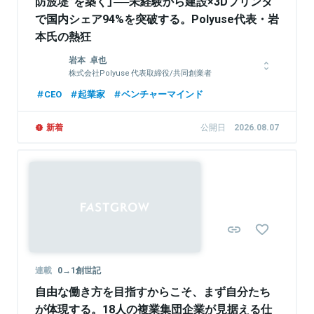
防波堤”を築く」──未経験から建設×3Dプリンタ
で国内シェア94%を突破する。Polyuse代表・岩
本氏の熱狂
岩本 卓也
株式会社Polyuse 代表取締役/共同創業者
1993年生まれ、大阪府出身。信州大学理学部卒、一橋大学大学
CEO
起業家
ベンチャーマインド
院商学部卒、東京工業大学グローバルリーダー教育院修了。一橋
大学大学院在学中に人材マッチングアプリのスタートアップを共
新着
公開日
2026.08.07
同経営。その後ベイカレント・コンサルティングにて経営戦略・
事業戦略・業務改善等の各種業務に従事。経営全般とコーポレー
ト部門全体の統括を担当。
関連情報をみる
連載
0→1創世記
自由な働き方を目指すからこそ、まず自分たち
が体現する。18人の複業集団企業が見据える仕