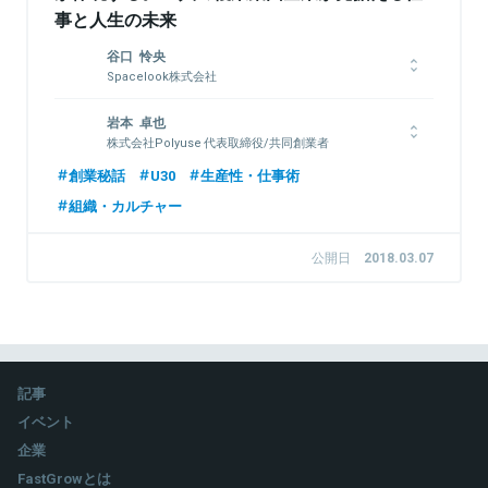
事と人生の未来
谷口 怜央
Spacelook株式会社
1999年生まれ。名古屋高校休学(現中退)の後、決済系スタート
岩本 卓也
アップ日本美食にて半年間フルコミットインターン、2017年6月
株式会社Polyuse 代表取締役/共同創業者
Spacelook株式会社設立。同社ではPR・ファイナンス・アライ
アンスなどの役割を行い、Spacelook流の組織運営での気付き
1993年生まれ、大阪府出身。信州大学理学部卒、一橋大学大学
創業秘話
U30
生産性・仕事術
を基に事業戦略を作り実行へ移している。
院商学部卒、東京工業大学グローバルリーダー教育院修了。一橋
組織・カルチャー
大学大学院在学中に人材マッチングアプリのスタートアップを共
同経営。その後ベイカレント・コンサルティングにて経営戦略・
事業戦略・業務改善等の各種業務に従事。経営全般とコーポレー
公開日
2018.03.07
関連情報をみる
ト部門全体の統括を担当。
関連情報をみる
記事
イベント
企業
FastGrowとは