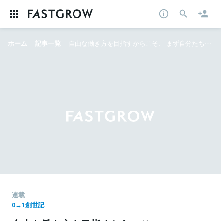
ホーム
記事一覧
自由な働き方を目指すからこそ、 まず自分たちが体現する。 18人の複業集団企業が見据える仕事と人生の未来
連載
0→1創世記