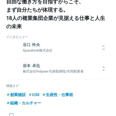
自由な働き方を目指すからこそ、
まず自分たちが体現する。
18人の複業集団企業が見据える仕事と人生
の未来
インタビュイー
谷口 怜央
Spacelook株式会社
1999年生まれ。名古屋高校休学(現中退)の後、決済系スタートアッ
プ日本美食にて半年間フルコミットインターン、2017年6月
岩本 卓也
Spacelook株式会社設立。同社ではPR・ファイナンス・アライアン
株式会社Polyuse 代表取締役/共同創業者
スなどの役割を行い、Spacelook流の組織運営での気付きを基に事
業戦略を作り実行へ移している。
1993年生まれ、大阪府出身。信州大学理学部卒、一橋大学大学院商
学部卒、東京工業大学グローバルリーダー教育院修了。一橋大学大
関連タグ
学院在学中に人材マッチングアプリのスタートアップを共同経営。
創業秘話
U30
生産性・仕事術
その後ベイカレント・コンサルティングにて経営戦略・事業戦略・
業務改善等の各種業務に従事。経営全般とコーポレート部門全体の
組織・カルチャー
関連情報をみる
統括を担当。