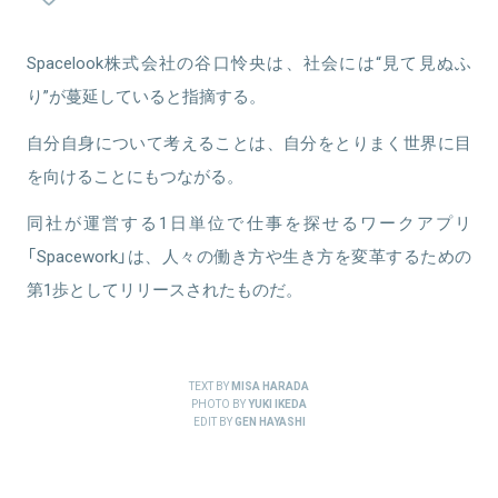
関連情報をみる
Spacelook株式会社の谷口怜央は、社会には“見て見ぬふ
り”が蔓延していると指摘する。
自分自身について考えることは、自分をとりまく世界に目
を向けることにもつながる。
同社が運営する1日単位で仕事を探せるワークアプリ
「Spacework」は、人々の働き方や生き方を変革するための
第1歩としてリリースされたものだ。
TEXT BY
MISA HARADA
PHOTO BY
YUKI IKEDA
EDIT BY
GEN HAYASHI