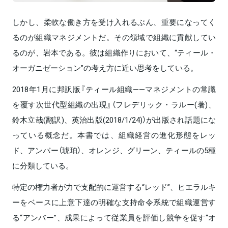
しかし、柔軟な働き方を受け入れるぶん、重要になってく
るのが組織マネジメントだ。その領域で組織に貢献してい
るのが、岩本である。彼は組織作りにおいて、“ティール・
オーガニゼーション”の考え方に近い思考をしている。
2018年1月に邦訳版『ティール組織——マネジメントの常識
を覆す次世代型組織の出現』（フレデリック・ラルー(著)、
鈴木立哉(翻訳)、英治出版(2018/1/24)）が出版され話題にな
っている概念だ。本書では、組織経営の進化形態をレッ
ド、アンバー（琥珀）、オレンジ、グリーン、ティールの5種
に分類している。
特定の権力者が力で支配的に運営する“レッド”、ヒエラルキ
ーをベースに上意下達の明確な支持命令系統で組織運営す
る“アンバー”、成果によって従業員を評価し競争を促す“オ