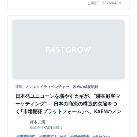
公開日
2026/04/01
Sponsored
連載
ノンエクイティベンチャー、攻めの成長戦略
日本発ユニコーンを増やすカギが、“潜在顧客マ
ーケティング”──日本の商流の構造的欠陥をつ
く「市場開拓プラットフォーム」へ、KAENのノン
エクイティ戦略
梅木 主道
株式会社KAEN 取締役
事業戦略
事業立ち上げ
資金調達
BizDev