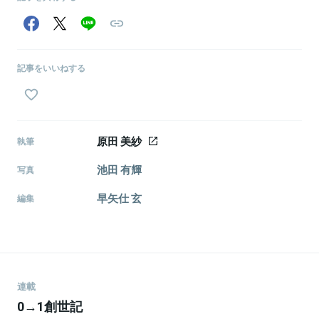
関連情報をみる
記事をいいねする
原田 美紗
執筆
池田 有輝
写真
早矢仕 玄
編集
連載
0→1創世記