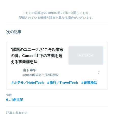
こちらの記事は2018年03月07日に公開しており、
記載されている情報が現在と異なる場合がございます。
次の記事
“課題のユニークさ”こそ起業家
の魂。Cansell山下の常識を超
える事業構想法
山下 恭平
Cansell株式会社 代表取締役
1985年生まれ。神奈川県横浜市出身。大学院修了後、2010年にシ
ホテル／HotelTech
旅行／TravelTech
創業秘話
ステムインテグレーション会社のネットワークエンジニアとしてキ
ャリアをスタート。後、ドリパスに移り、2013年3月に同社がヤフ
連載
ー株式会社に買収されたことでヤフー株式会社に移籍する。2015年
0→1創世記
12月に退社し、翌1月にグルメハント株式会社を創業、代表取締役
に就任。2016年7月にCansell株式会社に社名変更。現職。
記事を共有する