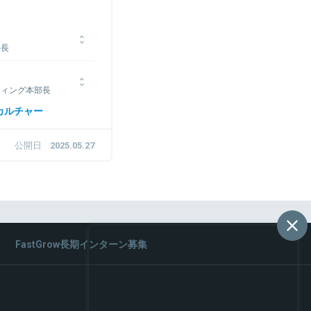
部長
卒で伊藤忠丸紅鉄鋼入社
Groupにジョインし現
ケティング本部長
略の立案・実行および営
立ち上げも兼任してい
へ入社。VC投資や投資先
カルチャー
の後、丸紅株式会社にて
に従事した後、2018
公開日
2025.05.27
FastGrow長期インターン募集