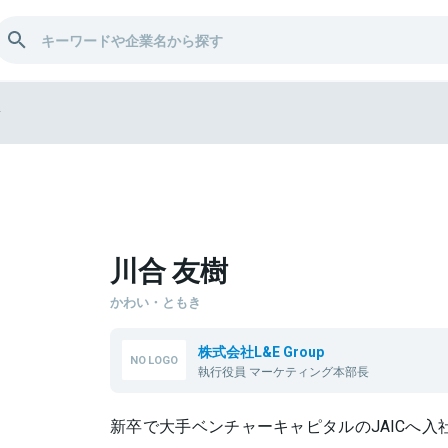
樹
川合 友樹
かわい・ともき
株式会社L&E Group
執行役員 マーケティング本部長
新卒で大手ベンチャーキャピタルのJAICへ入