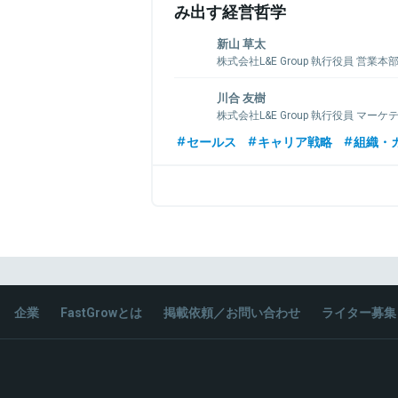
み出す経営哲学
新山 草太
株式会社L&E Group 執行役員 営業本
東京外国語大学スペイン語学部出身。新
川合 友樹
後、4年目でスペイン駐在へ。その後、L&E 
株式会社L&E Group 執行役員 マー
在は執行役員・営業本部長として営業戦
業組織の構築を中心に従事。新規事業の
新卒で大手ベンチャーキャピタルのJAIC
セールス
キャリア戦略
組織・
る。
に出向し新規事業の立ち上げを担う。そ
生活産業部門にてアパレルの営業と事業投資
年にL&E Groupにジョイン。
関連情報をみる
関連情報をみる
企業
FastGrowとは
掲載依頼／お問い合わせ
ライター募集