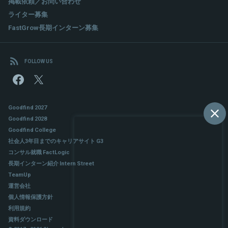
掲載依頼／お問い合わせ
ライター募集
FastGrow長期インターン募集
FOLLOW US
Goodfind 2027
Goodfind 2028
Goodfind College
社会人3年目までのキャリアサイト G3
コンサル就職 FactLogic
長期インターン紹介 Intern Street
TeamUp
運営会社
個人情報保護方針
利用規約
資料ダウンロード