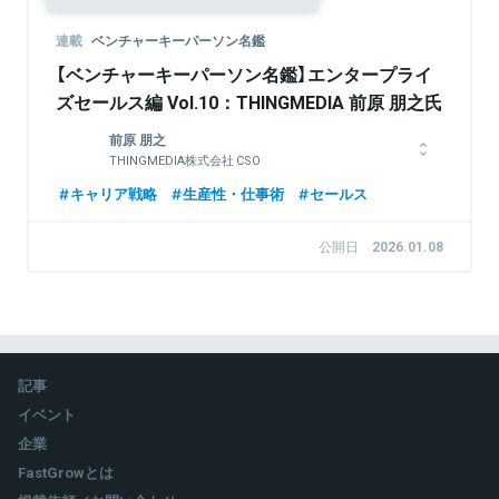
連載
ベンチャーキーパーソン名鑑
【ベンチャーキーパーソン名鑑】エンタープライ
ズセールス編 Vol.10：THINGMEDIA 前原 朋之氏
前原 朋之
THINGMEDIA株式会社 CSO
株式会社セレブリックスでコンサルティングセールスとしてキャ
キャリア戦略
生産性・仕事術
セールス
リアをスタート。その後、マーケティングや新規事業領域を経
て、クリエイティブ部門の立ち上げを担当。現在は
公開日
2026.01.08
THINGMEDIA株式会社のCSOとして経営企画・戦略立案を担
い、同時にゲーム映像事業部「ΛυΛμε.（アヤメ）」の部長として事
業推進を統括している。ΛυΛμε.では撮影・編集のみならず、プ
ランニング、ディレクション、プロジェクト全体のクリエイティ
ブプロデュースまで一貫して手がける体制を構築している。
記事
イベント
関連情報をみる
企業
FastGrowとは