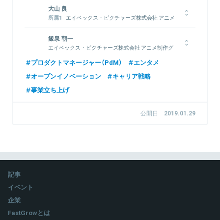
大山 良
エイベックス・ピクチャーズ株式会社 アニメ
制作グループ ゼネラルマネージャー
株式会社アニメタイムズ社 企画室 ゼネラルマ
飯泉 朝一
ネージャー
エイベックス・ピクチャーズ株式会社 アニメ制作グ
FLAGSHIP LINE株式会社 代表取締役社長
ループ 第1制作ユニット マネージャー 兼 チーフプロ
プロダクトマネージャー（PdM）
エンタメ
劇場映画、テレビシリーズ作品を中心としたエイベックスのアニ
デューサー
メプロデュース部門を統括する。
オープンイノベーション
キャリア戦略
2006年に入社し、これまで「SKET DANCE」、「しろくまカフ
ェ」、「ノラガミ」、「トリニティセブン」、「王室教師ハイネ」、
事業立ち上げ
「おそ松さん」等、数々の作品をプロデュース。現在も、TV・映
画問わず、アニメーションを主軸とした作品の制作に従事する。
関連情報をみる
公開日
2019.01.29
関連情報をみる
記事
イベント
企業
FastGrowとは