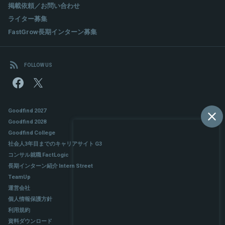
掲載依頼／お問い合わせ
ライター募集
FastGrow長期インターン募集
FOLLOW US
Goodfind 2027
Goodfind 2028
Goodfind College
社会人3年目までのキャリアサイト G3
コンサル就職 FactLogic
長期インターン紹介 Intern Street
TeamUp
運営会社
個人情報保護方針
利用規約
資料ダウンロード