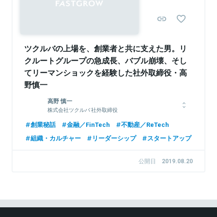
ツクルバの上場を、創業者と共に支えた男。リ
クルートグループの急成長、バブル崩壊、そし
てリーマンショックを経験した社外取締役・高
野慎一
高野 慎一
株式会社ツクルバ 社外取締役
大学卒業後、創業20年のリクルートに入社。採用・広報を経て
創業秘話
金融／FinTech
不動産／ReTech
コスモスイニシア転籍。企業の急成長と急降下、復活を経験。そ
組織・カルチャー
リーダーシップ
スタートアップ
の後、異なる社風を求め創業120年の（株）ぎょうせいに転職。執
行役員として長期低落からのV字回復を果たす。その後、日本交
通に転職し常務取締役。JapanTaxi株式会社（現・Mobility
公開日
2019.08.20
Technologies）コーポレート部長も兼務し管理部門立ち上げを
主導。社員数15人のツクルバに取締役としてジョイン。「事業戦
略は若い感性に、自らは普遍的な『人と組織』で」を方針にツクル
バ急成長に貢献。2019年、株式会社aimaを立ち上げ、代表取締
役就任。社外取締役や顧問としてベンチャーの成長を支援してい
る。