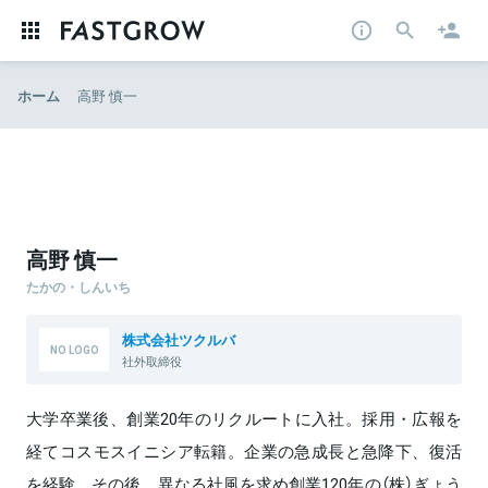
ホーム
高野 慎一
高野 慎一
たかの・しんいち
株式会社ツクルバ
社外取締役
大学卒業後、創業20年のリクルートに入社。採用・広報を
経てコスモスイニシア転籍。企業の急成長と急降下、復活
を経験。その後、異なる社風を求め創業120年の（株）ぎょう