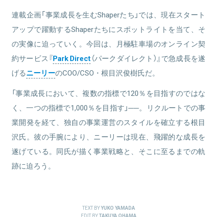
連載企画「事業成長を生むShaperたち」では、現在スタート
アップで躍動するShaperたちにスポットライトを当て、そ
の実像に迫っていく。今回は、月極駐車場のオンライン契
約サービス『
Park Direct
（パークダイレクト）』で急成長を遂
げる
ニーリー
のCOO/CSO・根目沢俊樹氏だ。
「事業成長において、複数の指標で120％を目指すのではな
く、一つの指標で1,000％を目指す」──。リクルートでの事
業開発を経て、独自の事業運営のスタイルを確立する根目
沢氏。彼の手腕により、ニーリーは現在、飛躍的な成長を
遂げている。同氏が描く事業戦略と、そこに至るまでの軌
跡に迫ろう。
TEXT BY
YUKO YAMADA
EDIT BY
TAKUYA OHAMA