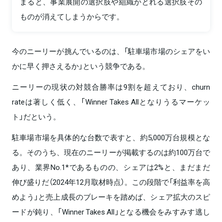
まると、事業展開の選択肢や組織がとれる選択肢その
ものが消えてしまうからです。
今のニーリーが挑んでいるのは、「駐車場市場のシェアをい
かに早く押さえるか」という競争である。
ニーリーの現状の対競合勝率は9割を超えており、churn
rateは著しく低く、「Winner Takes Allとなりうるマーケッ
ト」だという。
駐車場市場を具体的な台数で表すと、約5,000万台規模とな
る。そのうち、現在のニーリーが掲載するのは約100万台で
あり、業界No.1*であるものの、シェアは2%と、まだまだ
伸び盛りだ（2024年12月取材時点）。この段階で「利益率を高
めよう」と売上成長のブレーキを踏めば、シェア拡大のスピ
ードが鈍り、「Winner Takes All」となる機会をみすみす逃し