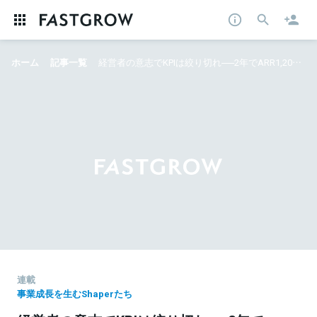
ホーム
記事一覧
経営者の意志でKPIは絞り切れ──2年でARR1,200%成長を実現した、ニーリー根目沢氏の“レーザーフォーカス”戦略
連載
事業成長を生むShaperたち