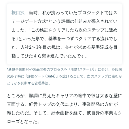
根目沢
当時、私が携わっていたプロジェクトではス
テージゲート方式*という評価の仕組みが導入されてい
ました。「この検証をクリアしたら次のステップに進め
る」といった形で、基準を一つずつクリアする流れでし
た。入社2〜3年目の私は、会社が求める基準達成を目
指してひたすら突き進んでいたんです。
*新規事業開発や製品開発のプロセスを 「段階（ステージ）」 に分け、各段階
の終了時に 「評価ゲート（Gate）」 を設けることで、次のステップに進むか
どうかを判断する管理手法。
ところが、順調に見えたキャリアの途中で彼は大きな壁に
直面する。経営トップの交代により、事業開発の方針が一
転したのだ。そして、紆余曲折を経て、彼自身の事業もク
ローズとなった。