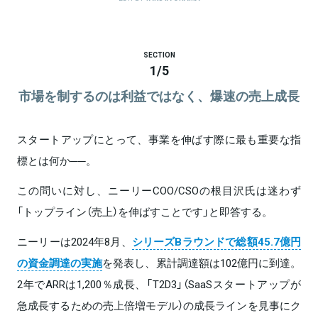
SECTION
1
/
5
市場を制するのは利益ではなく、爆速の売上成長
スタートアップにとって、事業を伸ばす際に最も重要な指
標とは何か──。
この問いに対し、ニーリーCOO/CSOの根目沢氏は迷わず
「トップライン（売上）を伸ばすことです」と即答する。
ニーリーは2024年8月、
シリーズBラウンドで総額45.7億円
の資金調達の実施
を発表し、累計調達額は102億円に到達。
2年でARRは1,200％成長、「T2D3」（SaaSスタートアップが
急成長するための売上倍増モデル）の成長ラインを見事にク