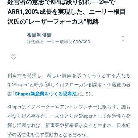
経営者の意志でKPIは絞り切れ──2年で
ARR1,200%成長を実現した、ニーリー根目
沢氏の“レーザーフォーカス”戦略
根目沢 俊樹
株式会社ニーリー 取締役 COO/CSO
2015年、株式会社リクルートに入社。2年目に社内の事業立案コンテ
ストで準グランプリを獲得し、新規事業立ち上げを行う。その後、
事業企画GMを経て、リクルート全社の中長期戦略を策定・推進する
プロダクト戦略室のGMを担当し、28歳で同部署の部長に就任（当時
創造性を発揮し、新しい価値を形づくろうとする人たち
最年少）。ニーリー入社後は、 COO/CSO/コーポレート統括本部を担
当し事業拡大を牽引。
を“Shaper”と呼ぶ（詳しくはスローガン創業者・伊藤豊の著
書『
Shaper新産業をつくる思考法
』にて）。
Shaperはイノベーターやアントレプレナーに限らず、誰も
関連情報をみる
がなり得る存在だ。一人ひとりがShaperとして創造性を発
揮し活躍すれば、新事業や新産業が次々と生まれ、日本経
済の活性化を促す原動力となるだろう。