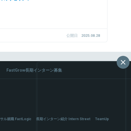
公開日
2025.08.28
FastGrow長期インターン募集
サル就職 FactLogic
長期インターン紹介 Intern Street
TeamUp