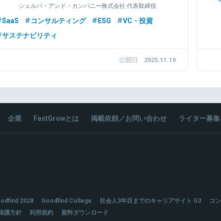
シェルパ・アンド・カンパニー株式会社 代表取締役
CEO
SaaS
コンサルティング
ESG
VC・投資
サステナビリティ
公開日
2025.11.19
企業
FastGrowとは
掲載依頼／お問い合わせ
ライター募集
odfind 2028
Goodfind College
社会人3年目までのキャリアサイト G3
コン
保護方針
利用規約
資料ダウンロード