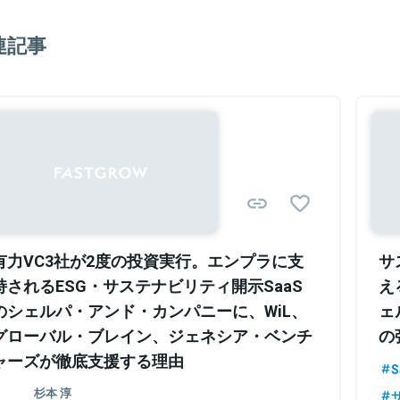
の大型M&A・資金調達案件やIR・コーポレートガ
従事した後、シェルパ・アンド・カンパニー株式会社を設立。欧
連記事
Analyst
関連情報をみる
有力VC3社が2度の投資実行。エンプラに支
サ
持されるESG・サステナビリティ開示SaaS
え
のシェルパ・アンド・カンパニーに、WiL、
ェ
グローバル・ブレイン、ジェネシア・ベンチ
の
ャーズが徹底支援する理由
S
杉本 淳