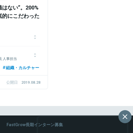
はない”。200%
底的にこだわった
ステムエンジニアとして
発に従事する。
員 人事担当
ームに転職し、大規模プ
手通信会社に入社と同時
組織・カルチャー
、代表取締役に就任。趣
海に通う。
に転職し、入社当初から
公開日
2019.08.28
ング業務に従事。
ンバーとして参画。 人事
いる。
FastGrow長期インターン募集