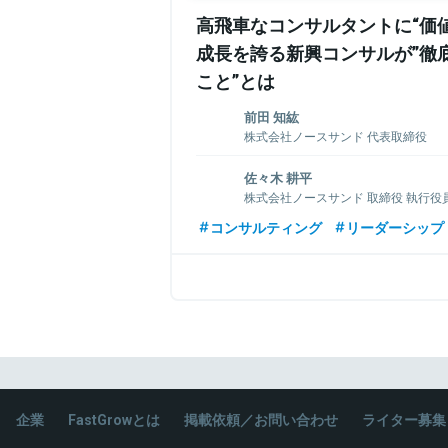
高飛車なコンサルタントに“価値
成長を誇る新興コンサルが”徹
こと”とは
前田 知紘
株式会社ノースサンド 代表取締役
1978年、広島県生まれ。大学卒業後、シ
佐々木 耕平
キャリアをスタート。大規模システムの開
株式会社ノースサンド 取締役 執行役
2012年、国内大手コンサルティングファ
ロジェクトのマネジメント業務に従事。
1983年、長崎県生まれ。大学卒業後、大
コンサルティング
リーダーシップ
2015年、株式会社ノースサンドを設立し
に上京。
味はサーフィン。週に一度は家族や友人と
2013年、国内コンサルティングファーム
前田のチームメンバーとしてコンサルティ
2015年、株式会社ノースサンドに創業メ
責任者として積極的な採用活動を行なって
関連情報をみる
関連情報をみる
企業
FastGrowとは
掲載依頼／お問い合わせ
ライター募集