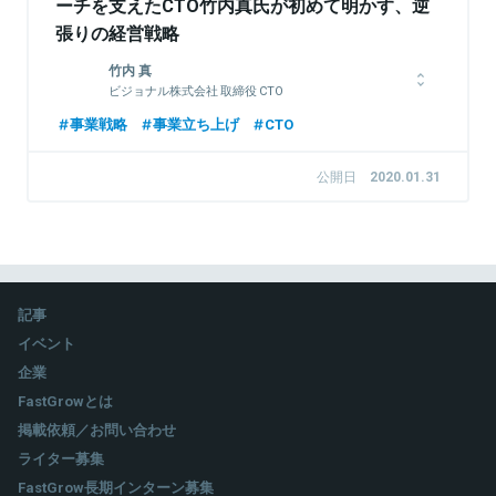
ーチを支えたCTO竹内真氏が初めて明かす、逆
張りの経営戦略
竹内 真
ビジョナル株式会社 取締役 CTO
2001年、電気通信大学情報工学科を卒業後、富士ソフトに入
事業戦略
事業立ち上げ
CTO
社。2008年、フリーランスとしてリクルートのFITシステム基盤
推進室で、r2frameworkなどの基盤フレームワーク開発などに
公開日
2020.01.31
従事し、同年、株式会社レイハウオリを創業。その後、ビズリー
チの創業準備期に参画し、取締役CTOに就任。2020年2月、現
職に就任。社外活動として一般社団法人日本CTO協会理事を務
める。
記事
関連情報をみる
イベント
企業
FastGrowとは
掲載依頼／お問い合わせ
ライター募集
FastGrow長期インターン募集