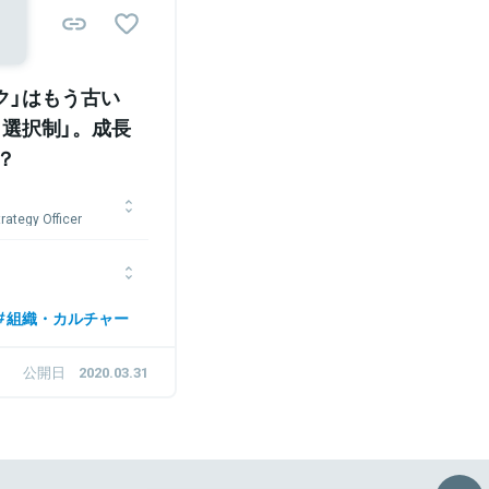
ク」はもう古い
ト選択制」。成長
？
egy Officer
、株式会社野村総合研究
融機関や官公庁に対する
り、データ分析に基づき
までを行う社内新規事業
時代はドキュメンタリー
組織・カルチャー
2018年、株式会社空に入社
組制作を行う。2010
営企画および事業開発を
ム開発・海外拠点構築・
公開日
2020.03.31
、「Airレジ」「じゃら
したサービス改善やプロ
となる。RPAの導入、
うした業務を通じてリク
を2度受賞。 2017年