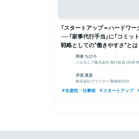
「スタートアップ＝ハードワー
──「家事代行手当」に「コミッ
戦略としての“働きやすさ”とは
和泉 ちひろ
ハルモニア株式会社 執行役員 Chief Strat
名古屋大学大学院修士課程修了。2008年
井原 真吾
所コンサルティング事業本部に入社。金
株式会社グラファー 取締役COO
コンサルティング業務を経て、2011年よ
広告効果を測定、可視化し広告戦略立案
慶應義塾大学法学部政治学科卒業。学生
生産性・仕事術
スタートアップ
「Insight Signal」の立ち上げに従事。
監督として、先進国の貧困などをテーマに番
し、カスタマーサクセス業務を経て、経
年株式会社リクルートに入社後、システ
担当。
プロジェクトマネジメントなどの経験を経て
ん」「ホットペッパー」などのデータを元に
ダクト開発などを行う部署のマネージャー
SaaSを活用した業務改革などを実施。そ
関連情報をみる
ルートグループ全体の全社イノベーション賞