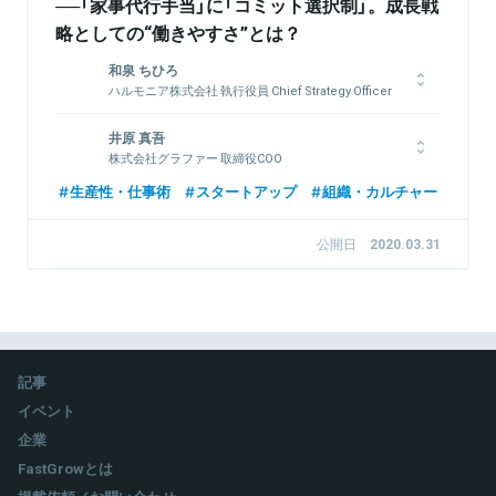
──「家事代行手当」に「コミット選択制」。成長戦
略としての“働きやすさ”とは？
和泉 ちひろ
ハルモニア株式会社 執行役員 Chief Strategy Officer
名古屋大学大学院修士課程修了。2008年、株式会社野村総合研
井原 真吾
究所コンサルティング事業本部に入社。金融機関や官公庁に対す
株式会社グラファー 取締役COO
るコンサルティング業務を経て、2011年より、データ分析に基
づき広告効果を測定、可視化し広告戦略立案までを行う社内新規
慶應義塾大学法学部政治学科卒業。学生時代はドキュメンタリー
生産性・仕事術
スタートアップ
組織・カルチャー
事業「Insight Signal」の立ち上げに従事。2018年、株式会社空に
監督として、先進国の貧困などをテーマに番組制作を行う。
入社し、カスタマーサクセス業務を経て、経営企画および事業開
2010年株式会社リクルートに入社後、システム開発・海外拠点
公開日
2020.03.31
発を担当。
構築・プロジェクトマネジメントなどの経験を経て、「Airレジ」
「じゃらん」「ホットペッパー」などのデータを元にしたサービス
改善やプロダクト開発などを行う部署のマネージャーとなる。
RPAの導入、SaaSを活用した業務改革などを実施。そうした業
関連情報をみる
務を通じてリクルートグループ全体の全社イノベーション賞を2
度受賞。 2017年からGrafferに参画。COOとしてオペレーショ
ン全般やビジネス開発業務を担う。
記事
イベント
企業
関連情報をみる
FastGrowとは