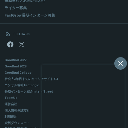
掲載依頼／お問い合わせ
ライター募集
FastGrow長期インターン募集
FOLLOW US
Goodfind 2027
Goodfind 2028
Goodfind College
社会人3年目までのキャリアサイト G3
コンサル就職 FactLogic
長期インターン紹介 Intern Street
TeamUp
運営会社
個人情報保護方針
利用規約
資料ダウンロード