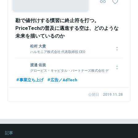
関連情報をみる
勘で値付けする慣習に終止符を打つ。
PriceTechの普及に邁進する空は、どのような
未来を描いているのか
松村 大貴
ハルモニア株式会社 代表取締役 CEO
平成元年生まれ、東京都出身。慶應義塾大学法学部を卒業後、ヤ
渡邉 佑規
フー株式会社に入社し、アドテク事業に従事。CSRやブランデ
グロービス・キャピタル・パートナーズ株式会社 デ
ィング等を経験して退社後、2015年に株式会社空を創業。2016
ィレクター
年にデータの取り込み・分析・価格決定を高速化するダイナミッ
事業立ち上げ
広告／AdTech
クプライシングシステム「MagicPrice」の提供を開始。宿泊や交
三井住友銀行にて上場企業を含む中堅企業への融資および金融商
通業界を中心に提供。世界中の価格をダイナミックに最適化し、
品販売業務に従事した後、大和SMBCキャピタル（現・大和企業
公開日
2019.11.28
経済合理性とサステナビリティ向上が両立する世界を作ることが
投資）およびSMBCベンチャーキャピタルに出向し、一貫してベ
ミッション。
ンチャー投資に携わる。その後、SMBC日興証券の投資銀行部を
経て、2015年7月にグロービス・キャピタル・パートナーズ入
社、現在に至る。
関連情報をみる
記事
関連情報をみる