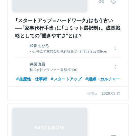
「スタートアップ＝ハードワーク」はもう古い
──「家事代行手当」に「コミット選択制」。成長戦
略としての“働きやすさ”とは？
和泉 ちひろ
ハルモニア株式会社 執行役員 Chief Strategy Officer
名古屋大学大学院修士課程修了。2008年、株式会社野村総合研
井原 真吾
究所コンサルティング事業本部に入社。金融機関や官公庁に対す
株式会社グラファー 取締役COO
るコンサルティング業務を経て、2011年より、データ分析に基
づき広告効果を測定、可視化し広告戦略立案までを行う社内新規
慶應義塾大学法学部政治学科卒業。学生時代はドキュメンタリー
生産性・仕事術
スタートアップ
組織・カルチャー
事業「Insight Signal」の立ち上げに従事。2018年、株式会社空に
監督として、先進国の貧困などをテーマに番組制作を行う。
入社し、カスタマーサクセス業務を経て、経営企画および事業開
2010年株式会社リクルートに入社後、システム開発・海外拠点
公開日
2020.03.31
発を担当。
構築・プロジェクトマネジメントなどの経験を経て、「Airレジ」
「じゃらん」「ホットペッパー」などのデータを元にしたサービス
改善やプロダクト開発などを行う部署のマネージャーとなる。
RPAの導入、SaaSを活用した業務改革などを実施。そうした業
関連情報をみる
務を通じてリクルートグループ全体の全社イノベーション賞を2
度受賞。 2017年からGrafferに参画。COOとしてオペレーショ
ン全般やビジネス開発業務を担う。