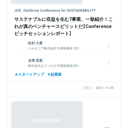
連載
FastGrow Conference for SUSTAINABILITY
サステナブルに収益を生む7事業、一挙紹介！こ
れが真のベンチャースピリットだ【Conference
ピッチセッションレポート】
松村 大貴
ハルモニア株式会社 代表取締役 CEO
平成元年生まれ、東京都出身。慶應義塾大学法学部を卒業後、ヤ
永岡 里菜
フー株式会社に入社し、アドテク事業に従事。CSRやブランデ
株式会社おてつたび 代表取締役CEO
ィング等を経験して退社後、2015年に株式会社空を創業。2016
年にデータの取り込み・分析・価格決定を高速化するダイナミッ
1990年生まれ。三重県尾鷲市出身。千葉大学卒業後、PR・プロ
スタートアップ
起業家
クプライシングシステム「MagicPrice」の提供を開始。宿泊や交
モーションイベント企画制作会社勤務、農林水産省との和食推進
通業界を中心に提供。世界中の価格をダイナミックに最適化し、
事業の立ち上げを経て、独立。地域に人が来る仕組みをつくるべ
公開日
2021.11.05
経済合理性とサステナビリティ向上が両立する世界を作ることが
く、2018年7月株式会社おてつたびを創業し、地域と若者をマッ
ミッション。
チングするwebプラットフォーム｢おてつたび｣を運営。お手伝い
を通じて地域のファンになってもらい、誰かにとっての特別な地
域を創出できる世界を目指す。
関連情報をみる
関連情報をみる