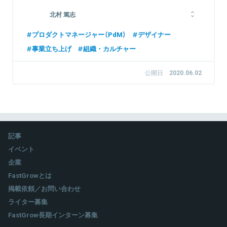
btrax Inc.にてスタートアップの海外進出支援などを経験し、
2011年9月に株式会社グッドパッチを設立。自社で開発している
北村 篤志
プロトタイピングツール｢Prott｣はグッドデザイン賞を受賞。
2017年には経済産業省第4次産業革命クリエイティブ研究会の委
エンジニア、Webディレクター、UXデザイナーを経験し、現在
プロダクトマネージャー（PdM）
デザイナー
員を務める。2018年にフルリモートデザインチーム
は株式会社グッドパッチでUXデザイナーの組織のディレクター
事業立ち上げ
組織・カルチャー
「Goodpatch Anywhere」をリリース。2020年6月、デザイン会
として従事。クライアントワークの全プロジェクトにおけるUX
社として初めて東証マザーズに上場。
デザイン領域のクオリティー管理、UXデザイナーの教育、組織
マネジメントに取り組む。HCD-Net認定 人間中心設計専門家の
公開日
2020.06.02
資格を保有しており、個人としての活動も行う。
関連情報をみる
関連情報をみる
記事
イベント
企業
FastGrowとは
掲載依頼／お問い合わせ
ライター募集
FastGrow長期インターン募集