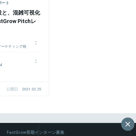
レポート
役と、混雑可視化
row Pitchレ
マーケティング統
企業でのインターンを経
jM
して、外資系IT企業の
ドガーデンに入社。マーケ
年にコクヨ株式会社に入
ースを担当、社内初のテ
具の設計開発からイン
1年2月より取締役。
。2020年からは株式
公開日
2021.02.25
のPdM/PjMとして新
規事業開発を行ってい
FastGrow長期インターン募集