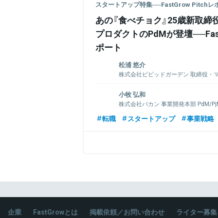
スタートアップ特集──FastGrow Pitch
あの『食べチョク』25歳新取締
プロダクトのPdMが登壇──FastG
ポート
松浦 悠介
株式会社ビビッドガーデン 取締役・
括
小牧 弘和
一橋大学卒業。学生時代4社のベンチャー
株式会社バカン 事業開発本部 PdM/P
験。新卒初のテクニカルトレーナー職と
VMwareへ入社。2018年11月、ビビッ
東北大学大学院環境科学研究科卒。2015
転職
スタートアップ
事業戦略
ティング統括として「食べチョク」のグロ
社。生産技術職としてノリやハサミ等文
レビCM放映プロジェクトの全体統括。202
ド、中国、タイ工場での量産体制構築に従事
会社バカンにジョインし、ハードウェア周り
センサ開発や新サービスの立ち上げ、新
る。
関連情報をみる
関連情報をみる
企業
FastGrowとは
掲載依頼／お問い合わせ
ライター募集