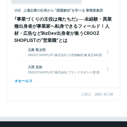
連載
上場企業の社長から “課題解決”を学べる 事業家集団
「事業づくりの主役は俺たちだ」──未経験・異業
種出身者が事業家へ転身できるフィールド！人
材・広告などBizDev出身者が集うCROOZ
SHOPLISTの“営業職”とは
北島 竜太郎
CROOZ SHOPLIST 株式会社 小売戦略部 兼 第五MD部
部長
1981年生まれ。リクルート求人媒体の代理店、総合広告代理
大西 克弥
店、web動画メディアの広告販売と、一貫して営業職に従事した
CROOZ SHOPLIST 株式会社 ブランドサポート部 部
長
後、2014年にクルーズ株式会社に中途入社。ファストファッシ
セールス
ョン系ECサイト「SHOPLIST.com」の新規出店営業と、ブランド
1989年生まれ。2012年にクルーズ株式会社に中途入社。人事部
中古品販売サイトの新規営業・MDを経て、「SHOPLIST.com」
にて新卒および中途採用の企画～採用、研修までの一連の業務を
のMD職に5年間従事し、MD部の部長を務める。その後、ECシ
公開日
2021.07.29
経験後、ファストファッション系ECサイト「SHOPLIST.com」に
ステム構築、物流ソリューション、配送ソリューションを提供す
異動し、ECコンサルティング営業として、通算100社以上の出
る「CROOZ EC Partners株式会社」の営業を経て、2020年9月に
店アパレルブランドの売上拡大支援業務に従事する。2017年に
再び「SHOPLIST.com」に戻り、現在はブランドとの別注・コラ
クルーズ株式会社を一度退職するが、翌年2018年に再入社し、
ボ商品等、「SHOPLISTにしかない」商品の企画販売を行うPRJ
出店アパレルブランドの課題や疑問を一挙に解決することを目的
のオーナーを務めている。
とした「ブランドサポートセンター」を立ち上げ、組織の成果最