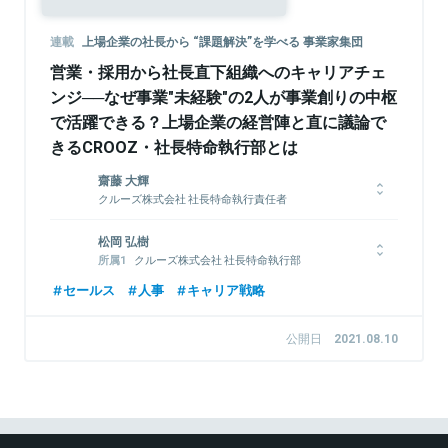
連載
上場企業の社長から “課題解決”を学べる 事業家集団
営業・採用から社長直下組織へのキャリアチェ
ンジ──なぜ事業"未経験"の2人が事業創りの中枢
で活躍できる？上場企業の経営陣と直に議論で
きるCROOZ・社長特命執行部とは
齋藤 大輝
クルーズ株式会社 社長特命執行責任者
神奈川県・理系出身。大学時代は遺伝子の研究をしていた傍で、
松岡 弘樹
採用コンサルティング会社にインターン生として勤務。2014年
クルーズ株式会社 社長特命執行部
から新卒として同採用支援会社に入社、営業として従事。2017
CROOZ SHOPLIST 株式会社 採用責任者
年 クルーズに入社。SHOPLISTの新卒採用とPRを推進、グルー
セールス
人事
キャリア戦略
プの広報PR、IR、投資、M&Aなどを社長特命執行部で幅広く業
1995年生まれ。2018年新卒で人材メガベンチャー企業に入社。
務担当。現在は、社長特命執行責任者として、グループのバック
1年目から新卒採用に従事し、2年目に西日本エリアの採用責任
公開日
2021.08.10
オフィス、子会社のCROOZ SHOPLISTのバックオフィスから事
者を経験。翌年、2020年10月にCROOZ SHOPLIST株式会社に
業管理等を担当している。
中途入社し、新卒/中途採用責任者を経験。2021年4月にクルー
ズ株式会社に異動し、現在は、主に子会社のCROOZ SHOPLIST
の新卒/中途採用を中心に採用・育成・配属など採用全般を担当
している。
関連情報をみる