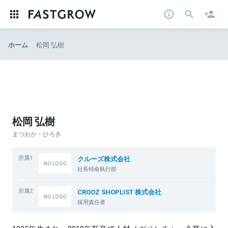
ホーム
松岡 弘樹
松岡 弘樹
まつおか・ひろき
所属1
クルーズ株式会社
社長特命執行部
所属2
CROOZ SHOPLIST 株式会社
採用責任者