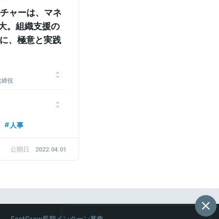
チャーは、マネ
限大。組織支援の
氏に、極意と実践
取締役
大規模組織の人事制度設
査法人や大学法人など、
制度設計の他に、プレミ
研修・評価等の人事マネ
18年にSansan株式会
人事
2014年、スタートア
として海外事業の成長に貢献。
特化したインプリメンテ
ing、Salesを経て、現在
公開日
2022.04.01
実現に向けてハンズオンで
FastGrow長期インターン募集