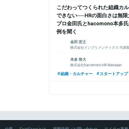
こだわってつくられた組織カル
できない──HRの面白さは無
プロ金田氏とhacomono本多
例を聞く
金田 宏之
株式会社インプリメンティクス 代表
組織人事コンサルティングファームにて
本多 将大
計や会社合併に伴う人事制度の統合、監
株式会社hacomono HR Manager
様々な組織の人事制度設計を手掛ける。
アムブランドを支える人材の採用・教育
ゲーム会社で海外子会社CEOを務めた後、20
組織・カルチャー
スタートアップ
ジメント全般の仕組みづくりにも取り組む。
社へ入社。Global Sales Manager
ップ向けの組織人事コンサルティングに
2021年にhacomonoに入社し、Market
ィクスを創業。クライアントのMission
はHR Managerとして全力投球中。
支援中。
関連情報をみる
関連情報をみる
企業
FastGrowとは
掲載依頼／お問い合わせ
ライター募集