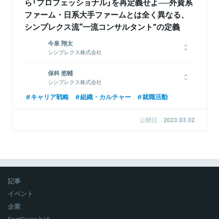
ら「プロフェッショナル」を再定義せよ──外資系
ファーム・日系大手ファームとは全く異なる、
シンプレクス流“一流コンサルタント”の定義
今泉 翔太
シンプレクス株式会社
2011年に新卒でシンプレクスに入社。入社以降一貫して外国為
保科 悠輔
替取引(FX)のシステムプロジェクトでキャリアを歩んでいる。運
シンプレクス株式会社
用保守や大型プロジェクトの導入など複数プロジェクトでプレイ
ングマネージャーを経験。2022年度はSPM（シニアプロジェク
2015年に新卒でシンプレクスに入社。バイサイド向け株式トレ
キャリア戦略
組織・カルチャー
就職活動
トマネージャー）/ジュニア・ボード（次世代経営会議）メンバーと
ーディングシステムの運用保守プロジェクトにてキャリアをスタ
して活動。
ート。同プロジェクトのPMを担当して以降、一貫してマネジメ
公開日
2023.03.02
ントロールを担っている。銀行/証券領域を中心に、運用保守や
制度変更対応等のプロジェクトでPMを経験し、現在は複数のプ
ロジェクトを統括するSPMを担当している。
関連情報をみる
関連情報をみる
記事
イベント
企業
FastGrowとは