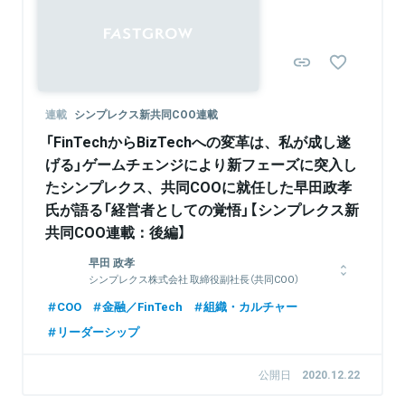
Sponsored
連載
シンプレクス新共同COO連載
「FinTechからBizTechへの変革は、私が成し遂
げる」ゲームチェンジにより新フェーズに突入し
たシンプレクス、共同COOに就任した早田政孝
氏が語る「経営者としての覚悟」【シンプレクス新
共同COO連載：後編】
早田 政孝
シンプレクス株式会社 取締役副社長（共同COO）
慶應義塾大学を卒業後、新卒でアクセンチュアに入社。実力主義
COO
金融／FinTech
組織・カルチャー
の同社でダブルスキップ（2階級特進）を果たしながら、主に大企
リーダーシップ
業と向き合い、システム変革に携わった後、シンプレクスに転
職。やはり大手クライアント等と向き合い新規案件に携わり始め
たが、古巣のアクセンチュアから復帰を打診されて一旦は帰還し
公開日
2020.12.22
て、自ら種まきをしていた事業の拡大普及に努めた。そして