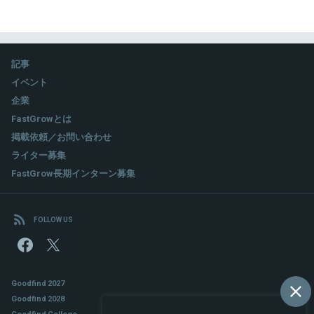
2011年、やはりシンプレクスで自らの可能性を追求する道を選
択して復帰し、現在に至っている。復帰後は主に非金融機関を相
手とするチャレンジングな案件開拓に従事。リアルFinTechの先
頭を行くシンプレクスにありながら独自のプレゼンスを確立して
いる。
記事
イベント
企業
関連情報をみる
FastGrowとは
掲載依頼／お問い合わせ
ライター募集
FastGrow長期インターン募集
FOLLOW US
Goodfind 2027
Goodfind 2028
Goodfind College