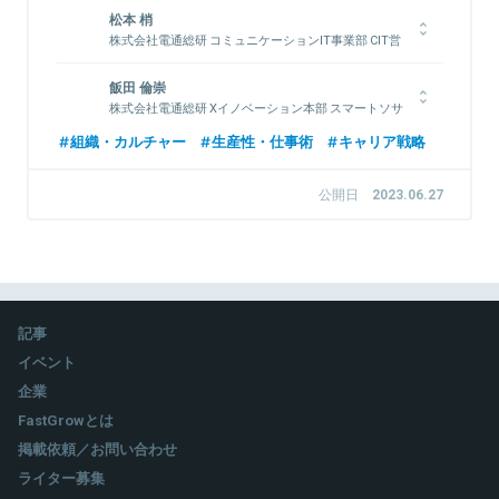
松本 梢
株式会社電通総研 コミュニケーションIT事業部 CIT営
業第1ユニット ソリューション営業部所属
2013年、株式会社電通国際情報サービスに新卒で入社。製造業
飯田 倫崇
向けアカウント営業、基幹システム系のアカウント営業を経て新
株式会社電通総研 Xイノベーション本部 スマートソサ
エティセンター ソリューション企画部 インキュベー
規事業開発も経験。デジタルマーケティングの戦略立案に従事し
組織・カルチャー
生産性・仕事術
キャリア戦略
ショングループ所属
た後、2021年10月に産休・育休を取得。2023年4月に復帰。
2011年、株式会社電通国際情報サービスに新卒で入社。インフ
公開日
2023.06.27
ラ保守・Webアプリ開発・スマホアプリ開発のリーダーを経
て、現在はAI等の先端技術を活用した新規事業開発に取り組
関連情報をみる
む。最近の注力領域はスポーツテックやデジタルヘルス領域。
2016年・2018年と2回の育児休業を取得。
記事
関連情報をみる
イベント
企業
FastGrowとは
掲載依頼／お問い合わせ
ライター募集