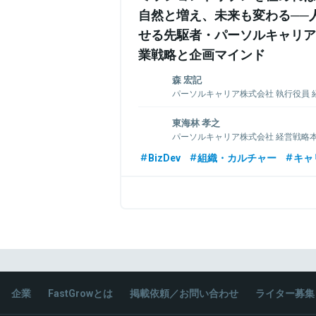
自然と増え、未来も変わる──
せる先駆者・パーソルキャリア
業戦略と企画マインド
森 宏記
パーソルキャリア株式会社 執行役員 
長
東海林 孝之
2007年、インテリジェンス（現パーソルキ
パーソルキャリア株式会社 経営戦略本
年、新設された社内異動希望制度を活用
者
既存事業の立て直し、新規事業の立ち上
BizDev
組織・カルチャー
キャ
の事業企画を経験。その後、経営企画責
慶應義塾大学卒業後、新卒でドトールコ
の再立ち上げ、Mission策定、中期経
事業企画にキャリアチェンジし、デロイト 
2021年より現職。
ング、通販業界でのCMOを経てパーソ
は、経営戦略本部 組織開発統括部 兼 タ
事業企画統括部 エグゼクティブマネジャ
任者として携わる。
関連情報をみる
関連情報をみる
企業
FastGrowとは
掲載依頼／お問い合わせ
ライター募集