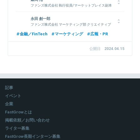
ファンズ株式会社 執行役員/マーケットプレイス副本
部長/マーケティング部長
早稲田大学人間科学部卒。2018年株式会社ソニックジャム取締
永田 創一郎
役就任。プランナー／クリエイティブディレクターとしてデジタ
ファンズ株式会社 マーケティング部 クリエイティブ
ディレクター
ルを中心とした広告戦略立案、ディレクションを担当。2022年
金融／FinTech
マーケティング
広報・PR
にファンズ株式会社へ参画。
早稲田大学社会科学部卒。大学卒業後、株式会社博報堂プロダク
ツへ新卒入社。テクニカルディレクションを基軸に、オンライン
公開日
2024.04.15
コミュニケーションを中心としたクリエイティブディレクション
および統合プロデュースを担当。2022年にファンズ株式会社へ
関連情報をみる
参画。
関連情報をみる
記事
イベント
企業
FastGrowとは
掲載依頼／お問い合わせ
ライター募集
FastGrow長期インターン募集