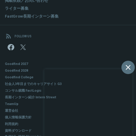
掲載依頼／お問い合わせ
ライター募集
FastGrow長期インターン募集
FOLLOW US
Goodfind 2027
Goodfind 2028
Goodfind College
社会人3年目までのキャリアサイト G3
コンサル就職 FactLogic
長期インターン紹介 Intern Street
TeamUp
運営会社
個人情報保護方針
利用規約
資料ダウンロード