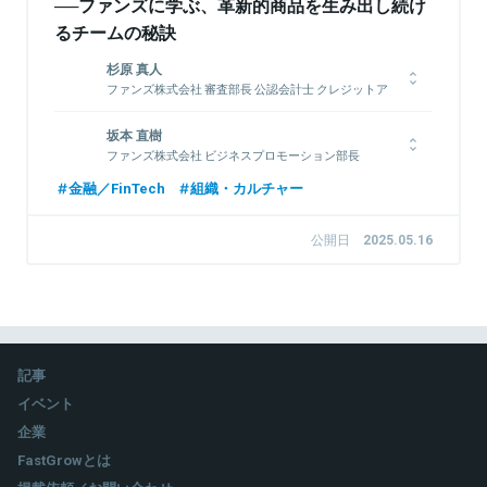
──ファンズに学ぶ、革新的商品を生み出し続け
るチームの秘訣
杉原 真人
ファンズ株式会社 審査部長 公認会計士 クレジットア
ナリスト
大学卒業後、2012年監査法人トーマツに入社。東証一部上場企
坂本 直樹
業に対する会計監査・内部統制監査に従事。その後、デロイトト
ファンズ株式会社 ビジネスプロモーション部長
ーマツファイナンシャルアドバイザリー社に出向し、事業再生、
大学卒業後、SMBC日興証券入社。個人・法人向けの営業を経験
金融／FinTech
組織・カルチャー
企業買収業務に携わる。2018年3月にファンズ株式会社へ参画。
した後、ECM（エクイティ・キャピタル・マーケット）にてエク
上場企業を中心とするクライアントの事業性分析・財務分析等を
イティファイナンスに従事。オリジネーション/シンジケーショ
担当する審査部門を管掌。（2025年5月時点）
公開日
2025.05.16
ン業務を担当し、PO / IPOによる資金調達支援を多数経験。
2021年12月にファンズ株式会社へ参画。法人営業部門の部門長
を務める。（2025年5月時点）
関連情報をみる
関連情報をみる
記事
イベント
企業
FastGrowとは