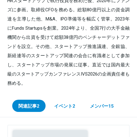
HRスタートアップで執行役員を務めた後、2020年にファン
ズに参画。取締役CFOを務める。総額80億円以上の資金調
達を主導した他、M&A、IPO準備等を幅広く管掌。2023年
にFunds Startupsを創業。2024年より、全国7行の大手金融
機関から出資を受けて総額38億円のベンチャーデットファ
ンドを設立。その他、スタートアップ推進議連、全銀協、
新経連等のスタートアップ関連の会合に有識者として参加
し、スタートアップ市場の発展に従事。直近では国内最大
級のスタートアップカンファレンスIVS2026の企画責任者も
務める。
関連記事
2
イベント
2
メンバー
15