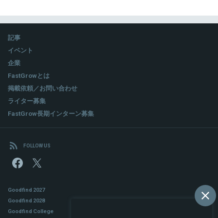
ネスを前に進める交渉手法と実例』（共著、ぎょうせい）。その他
他、スタートアップ推進議連、全銀協、新経連等のスタートアッ
金融法関連の執筆、講演多数。
プ関連の会合に有識者として参加し、スタートアップ市場の発展
に従事。直近では国内最大級のスタートアップカンファレンス
IVS2026の企画責任者も務める。
記事
関連情報をみる
イベント
企業
関連情報をみる
FastGrowとは
掲載依頼／お問い合わせ
ライター募集
FastGrow長期インターン募集
FOLLOW US
Goodfind 2027
Goodfind 2028
Goodfind College