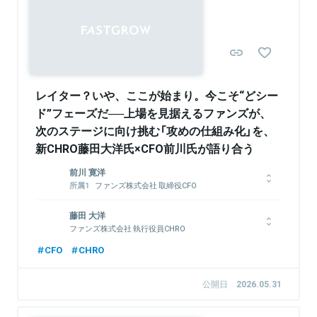
Sponsored
レイター？いや、ここが始まり。今こそ“どシー
ド”フェーズだ──上場を見据えるファンズが、
次のステージに向け挑む「攻めの仕組み化」を、
新CHRO藤田大洋氏×CFO前川氏が語り合う
前川 寛洋
ファンズ株式会社 取締役CFO
Funds Startups株式会社 代表取締役
HRスタートアップで執行役員を務めた後、2020年にファンズに
藤田 大洋
参画。取締役CFOを務める。総額80億円以上の資金調達を主導
ファンズ株式会社 執行役員CHRO
した他、M&A、IPO準備等を幅広く管掌。2023年にFunds
立教大学社会学部卒業後、ITベンチャー企業を中心にHR部門立
CFO
CHRO
Startupsを創業。2024年より、全国7行の大手金融機関から出資
ち上げや創業社長の引退に伴う経営・組織変革を担ったのち、
を受けて総額38億円のベンチャーデットファンドを設立。その
2017年から株式会社ツクルバに在籍。執行役員CHRO 人事本部
他、スタートアップ推進議連、全銀協、新経連等のスタートアッ
公開日
2026.05.31
長として、同社のIPOや事業・組織のグロースをリードする。
プ関連の会合に有識者として参加し、スタートアップ市場の発展
2026年6月、ファンズの執行役員CHROに就任。
に従事。直近では国内最大級のスタートアップカンファレンス