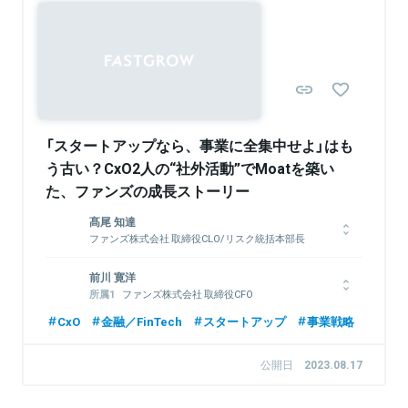
IVS2026の企画責任者も務める。
Sponsored
関連情報をみる
関連情報をみる
「スタートアップなら、事業に全集中せよ」はも
う古い？CxO2人の“社外活動”でMoatを築い
た、ファンズの成長ストーリー
髙尾 知達
ファンズ株式会社 取締役CLO/リスク統括本部長
司法試験合格後、DeNAに入社、UGCプラットフォーム、モビリ
前川 寛洋
ティ等の新規事業に法務担当として携わる。その後、大和証券に
ファンズ株式会社 取締役CFO
てIPO支援に従事。フィンテック関連の金融法に関して幅広い知
Funds Startups株式会社 代表取締役
見を有し、政策提言にも取り組む。一般社団法人Fintech協会 理
CxO
金融／FinTech
スタートアップ
事業戦略
事、一般社団法人第二種金融商品取引業協会「第二種金融商品取
HRスタートアップで執行役員を務めた後、2020年にファンズに
引業者の機能の向上・信頼性の確保に関する検討部会」委員、国
参画。取締役CFOを務める。総額80億円以上の資金調達を主導
公開日
2023.08.17
際金融都市OSAKA推進委員会委員。弁護士（第一東京弁護士
した他、M&A、IPO準備等を幅広く管掌。2023年にFunds
会）。著書に『金融機関の法務対策6000講』（共著、金融財政事情
Startupsを創業。2024年より、全国7行の大手金融機関から出資
研究会）、『企業法務のための規制対応&ルールメイキング ビジ
を受けて総額38億円のベンチャーデットファンドを設立。その