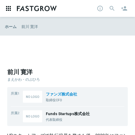
ホーム
前川 寛洋
前川 寛洋
まえかわ・のぶひろ
所属1
ファンズ株式会社
取締役CFO
所属2
Funds Startups株式会社
代表取締役