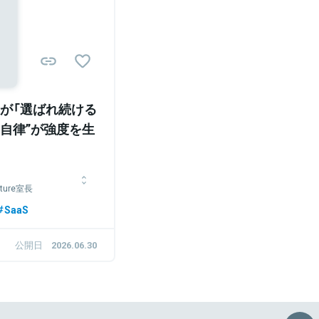
Sponsored
が「選ばれ続ける
“自律”が強度を生
lture室長
ループを経て、株式会社
SaaS
マーサクセス、マーケティ
エンゲージメント向上に
公開日
2026.06.30
執行役員に就任。現在は執
して、人事戦略・カルチャー戦
酬制度の設計・アップデ
やマネジメント体制の整