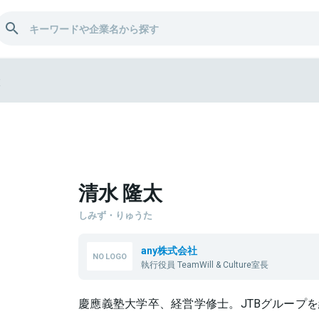
太
清水 隆太
しみず・りゅうた
any株式会社
執行役員 TeamWill & Culture室長
慶應義塾大学卒、経営学修士。JTBグループを経