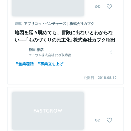
関連情報をみる
関連情報をみる
連載
アプリコットベンチャーズ｜株式会社カブク
地図を延々眺めても、冒険に出ないとわからな
い──「ものづくりの民主化」株式会社カブク稲田
稲田 雅彦
エミウム株式会社 代表取締役
東京大学大学院にて人工知能を研究後、大手広告会社の株式会社
創業秘話
事業立ち上げ
博報堂にてビッグデータ関連新規事業開発及びデジタルクリエイ
ティブ開発等に従事。カンヌライオンズ、ロンドン国際広告賞、
公開日
2018.08.19
アドフェストなど、受賞歴多数。2013年に株式会社カブクを設
立、代表取締役に就任。同社取締役会長を退任後の2019年7月、
DNX Venutresに参画。AI、IoT、ハードウェア、デジタルマー
ケティングなどを中心としたスタートアップ投資を行い、ハンズ
オンで経営支援を行う。2020年11月エミウム株式会社を設立、
代表取締役に就任。
関連情報をみる