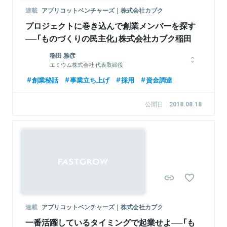
連載
アプリコットベンチャーズ｜株式会社カブク
プロジェクトに巻き込んで創業メンバーを探す
──「ものづくりの民主化」株式会社カブク稲田
稲田 雅彦
エミウム株式会社 代表取締役
東京大学大学院にて人工知能を研究後、大手広告会社の株式会社
創業秘話
事業立ち上げ
採用
資金調達
博報堂にてビッグデータ関連新規事業開発及びデジタルクリエイ
ティブ開発等に従事。カンヌライオンズ、ロンドン国際広告賞、
公開日
2018.08.18
アドフェストなど、受賞歴多数。2013年に株式会社カブクを設
立、代表取締役に就任。同社取締役会長を退任後の2019年7月、
DNX Venutresに参画。AI、IoT、ハードウェア、デジタルマー
ケティングなどを中心としたスタートアップ投資を行い、ハンズ
オンで経営支援を行う。2020年11月エミウム株式会社を設立、
代表取締役に就任。
関連情報をみる
連載
アプリコットベンチャーズ｜株式会社カブク
一番活躍しているタイミングで起業せよ──「も