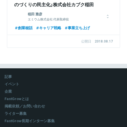
のづくりの民主化」株式会社カブク稲田
稲田 雅彦
エミウム株式会社 代表取締役
東京大学大学院にて人工知能を研究後、大手広告会社の株式会社
創業秘話
キャリア戦略
事業立ち上げ
博報堂にてビッグデータ関連新規事業開発及びデジタルクリエイ
ティブ開発等に従事。カンヌライオンズ、ロンドン国際広告賞、
公開日
2018.08.17
アドフェストなど、受賞歴多数。2013年に株式会社カブクを設
立、代表取締役に就任。同社取締役会長を退任後の2019年7月、
DNX Venutresに参画。AI、IoT、ハードウェア、デジタルマー
ケティングなどを中心としたスタートアップ投資を行い、ハンズ
オンで経営支援を行う。2020年11月エミウム株式会社を設立、
代表取締役に就任。
記事
イベント
関連情報をみる
企業
FastGrowとは
掲載依頼／お問い合わせ
ライター募集
FastGrow長期インターン募集