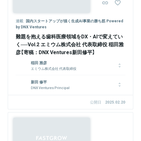
連載
国内スタートアップが描く生成AI事業の勝ち筋 Powered
by DNX Ventures
難題を抱える歯科医療領域をDX・AIで変えてい
く──Vol.2 エミウム株式会社 代表取締役 稲田雅
彦【寄稿：DNX Ventures新田修平】
稲田 雅彦
エミウム株式会社 代表取締役
東京大学大学院にて人工知能を研究後、大手広告会社の株式会社
新田 修平
博報堂にてビッグデータ関連新規事業開発及びデジタルクリエイ
DNX Ventures Principal
ティブ開発等に従事。カンヌライオンズ、ロンドン国際広告賞、
アドフェストなど、受賞歴多数。2013年に株式会社カブクを設
京都大学経済学部卒業後、野村證券株式会社に入社。投資銀行部
立、代表取締役に就任。同社取締役会長を退任後の2019年7月、
門にて、素材エネルギーセクターやテクノロジーセクターの
公開日
2025.02.20
DNX Venutresに参画。AI、IoT、ハードウェア、デジタルマー
M&Aアドバイザリー業務に従事し、大型の業界再編やクロスボ
ケティングなどを中心としたスタートアップ投資を行い、ハンズ
ーダー案件、地方企業の事業承継など、多種多様なM&A案件を
オンで経営支援を行う。2020年11月エミウム株式会社を設立、
担当。また、人事部にて新卒採用も担当し、多くの採用イベント
代表取締役に就任。
の企画・運営や採用面接に従事。2021年にThe University of
Chicago Booth School of Business（MBA）をHonors degree
にて卒業。2022年よりDNX Venturesに参画。