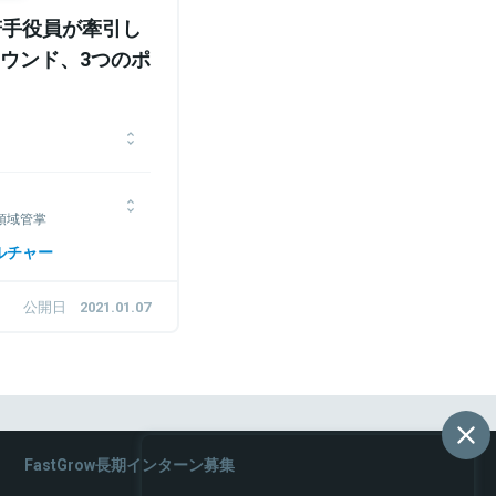
若手役員が牽引し
ウンド、3つのポ
。1998年神戸大学経営
開発に従事。2006年7
領域管掌
ネット）を創業し同社代
3万店舗まで育成した後
。1992年生まれ。慶
ルチャー
トルの移管・再設計を手
年次に公認会計士試験合
グカンパニーとして業界
査やIPO支援業務に従
公開日
2021.01.07
コーポレート本部長とし
ンスを経て、2017年
アンスの推進及び戦略策
業務を牽引。
FastGrow長期インターン募集