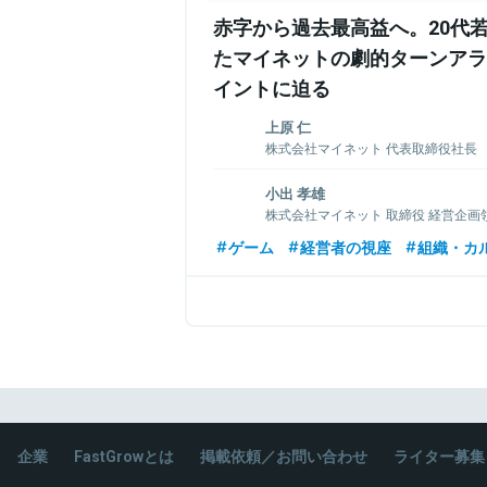
赤字から過去最高益へ。20代
たマイネットの劇的ターンアラ
イントに迫る
上原 仁
株式会社マイネット 代表取締役社長
マイネット代表取締役社長。1974年生まれ
小出 孝雄
学部卒。NTTに入社してインターネット事業
株式会社マイネット 取締役 経営企画
月株式会社マイネット・ジャパン（現マイ
表に就任。自社のモバイルCRM事業を国内
株式会社マイネット取締役経営企画領域管掌
ゲーム
経営者の視座
組織・カ
にヤフーへ事業売却。現在はゲームタイ
應義塾大学経済学部卒業。大学在学中3
がけるゲームサービス事業のリーディン
格。有限責任監査法人トーマツにて、会計監
を牽引している
事。その後、カウモ株式会社に参画し、
て経営企画・管理領域全般を管掌。フリーラ
マイネット入社。投資・M&A・アライ
定・事業計画策定・KPI設計等の経営戦略
関連情報をみる
関連情報をみる
企業
FastGrowとは
掲載依頼／お問い合わせ
ライター募集