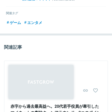
マイネット代表取締役社長。1974年生まれ。1998年神戸大学経営学
部卒。NTTに入社してインターネット事業開発に従事。2006年7月株
関連タグ
式会社マイネット・ジャパン（現マイネット）を創業し同社代表に就
任。自社のモバイルCRM事業を国内3万店舗まで育成した後にヤフー
ゲーム
エンタメ
へ事業売却。現在はゲームタイトルの移管・再設計を手がけるゲー
ムサービス事業のリーディングカンパニーとして業界を牽引してい
る
関連記事
関連情報をみる
赤字から過去最高益へ。20代若手役員が牽引した